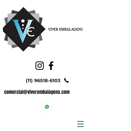
(11) 96518-6103
comercial@viverembalagens.com