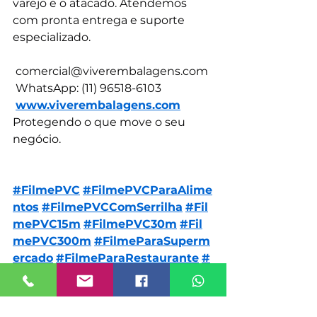
varejo e o atacado. Atendemos 
com pronta entrega e suporte 
especializado.
comercial@viverembalagens.com
 WhatsApp: (11) 96518-6103
www.viverembalagens.com
Protegendo o que move o seu 
negócio.
#FilmePVC
#FilmePVCParaAlime
ntos
#FilmePVCComSerrilha
#Fil
mePVC15m
#FilmePVC30m
#Fil
mePVC300m
#FilmeParaSuperm
ercado
#FilmeParaRestaurante
#
FilmePVCVarejo
#FilmePVCAtaca
do
#ViverEmbalagens
#Distribui
doraDeEmbalagens
#Conservaçã