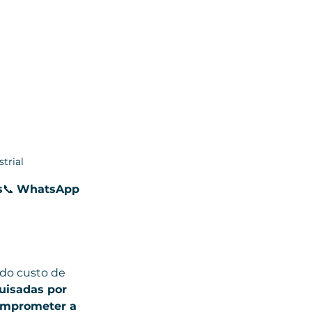
trial
s
📞 
WhatsApp 
 do custo de 
uisadas por 
omprometer a 