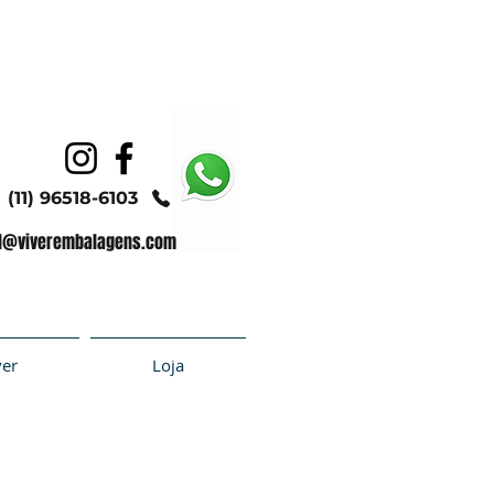
(11) 96518-6103
l@viverembalagens.com
ver
Loja