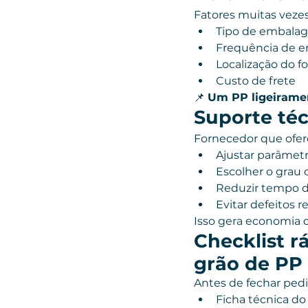
Fatores muitas vezes
Tipo de embalag
Frequência de e
Localização do f
Custo de frete
📌 
Um PP ligeiramen
Suporte técn
Fornecedor que ofer
Ajustar parâmet
Escolher o grau 
Reduzir tempo 
Evitar defeitos r
Isso gera economia 
Checklist 
grão de PP
Antes de fechar pedi
Ficha técnica do