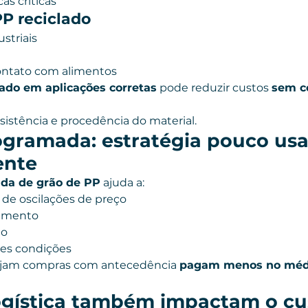
as críticas
P reciclado
striais
ontato com alimentos
lado em aplicações corretas
 pode reduzir custos 
sem c
sistência e procedência do material.
gramada: estratégia pouco usa
ente
da de grão de PP
 ajuda a:
de oscilações de preço
cimento
ão
es condições
jam compras com antecedência 
pagam menos no médi
ogística também impactam o cu