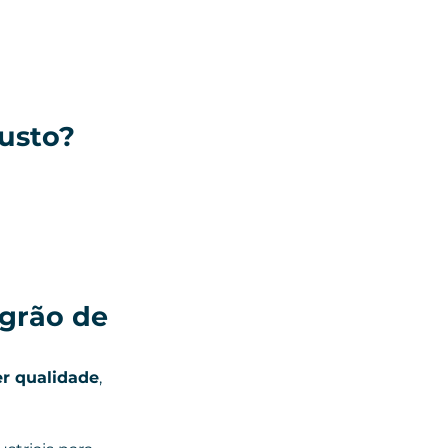
usto?
grão de 
er qualidade
, 