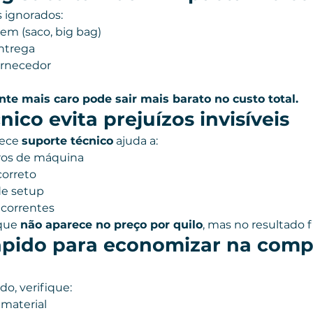
 ignorados:
em (saco, big bag)
ntrega
ornecedor
te mais caro pode sair mais barato no custo total.
ico evita prejuízos invisíveis
ece 
suporte técnico
 ajuda a:
ros de máquina
correto
de setup
ecorrentes
que 
não aparece no preço por quilo
, mas no resultado fi
rápido para economizar na comp
do, verifique:
 material