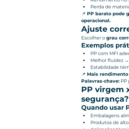
Perda de materia
📌 
PP barato pode g
operacional.
Ajuste corr
Escolher o 
grau cor
Exemplos prát
PP com MFI adeq
Melhor fluidez 
Estabilidade té
📌 
Mais rendimento 
Palavras-chave:
 PP 
PP virgem 
segurança?
Quando usar 
Embalagens alim
Produtos de alto