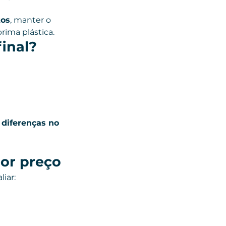
tos
, manter o 
ima plástica.
inal?
diferenças no 
or preço
liar: