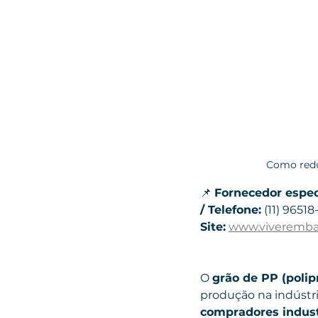
Como redu
📌 
Fornecedor espec
/ Telefone:
 (11) 96518
Site:
www.viveremba
O 
grão de PP (polip
produção na indústri
compradores indust