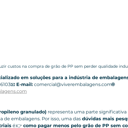
zir custos na compra de grão de PP sem perder qualidade indus
ializado em soluções para a indústria de embalagen
-6103📧 
E-mail:
 comercial@viverembalagens.com🌐 
lagens.com
ropileno granulado)
 representa uma parte significativa
a de embalagens. Por isso, uma das 
dúvidas mais pesq
riais
 é:👉 
como pagar menos pelo grão de PP sem c