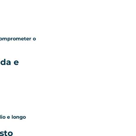
omprometer o 
da e 
o e longo 
sto