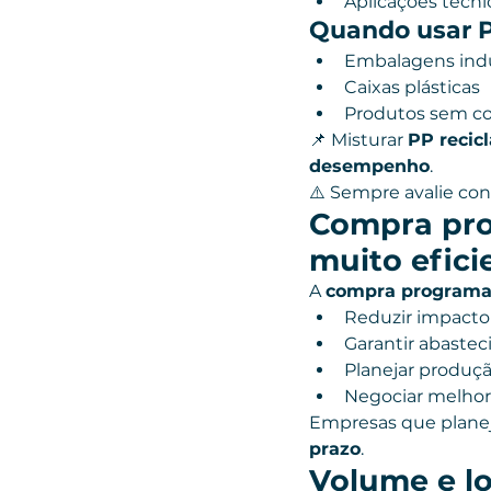
Aplicações técnic
Quando usar P
Embalagens indu
Caixas plásticas
Produtos sem c
📌 Misturar 
PP recic
desempenho
.
⚠️ Sempre avalie con
Compra pro
muito efici
A 
compra programa
Reduzir impacto 
Garantir abaste
Planejar produç
Negociar melhor
Empresas que plane
prazo
.
Volume e l