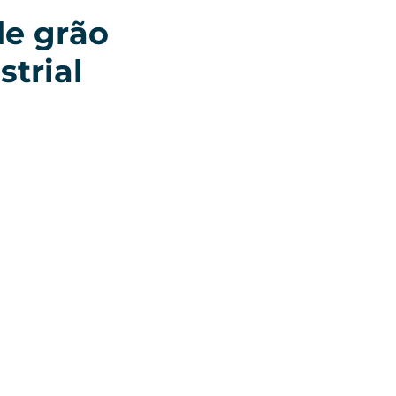
de grão
trial