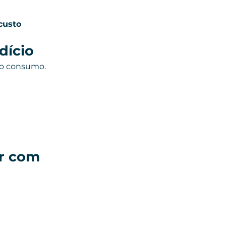
custo 
dício
 o consumo.
r com 