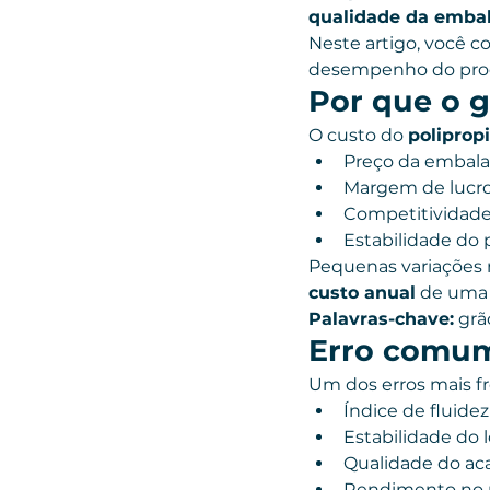
qualidade da emba
Neste artigo, você co
desempenho do produ
Por que o g
O custo do 
poliprop
Preço da embal
Margem de lucr
Competitividad
Estabilidade do 
Pequenas variações 
custo anual
 de uma 
Palavras-chave:
 grã
Erro comum
Um dos erros mais fr
Índice de fluidez
Estabilidade do 
Qualidade do a
Rendimento no 