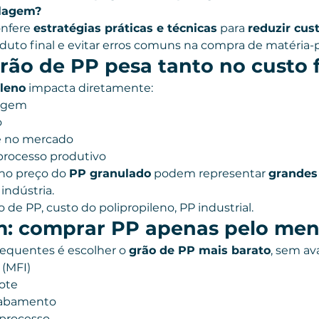
lagem?
nfere 
estratégias práticas e técnicas
 para 
reduzir cus
to final e evitar erros comuns na compra de matéria-pr
rão de PP pesa tanto no custo f
ileno
 impacta diretamente:
agem
o
e no mercado
processo produtivo
no preço do 
PP granulado
 podem representar 
grandes 
indústria.
o de PP, custo do polipropileno, PP industrial.
: comprar PP apenas pelo men
equentes é escolher o 
grão de PP mais barato
, sem ava
 (MFI)
lote
cabamento
processo