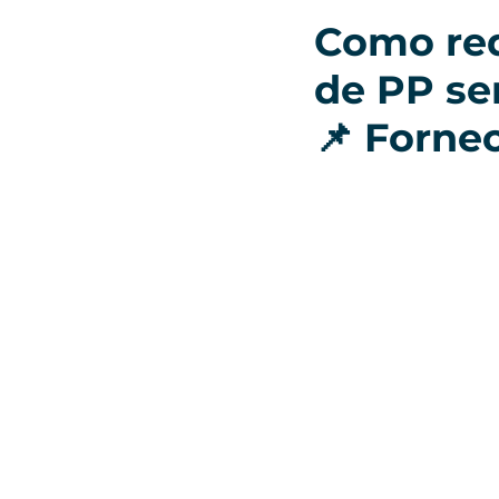
Como red
de PP se
📌 Forne