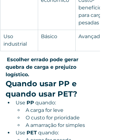
econômico
custo-
benefício 
para cargas 
pesadas
Uso 
Básico
Avançado
industrial
Escolher errado pode gerar 
quebra de carga e prejuízo 
logístico.
Quando usar PP e 
quando usar PET?
Use 
PP
 quando:
A carga for leve
O custo for prioridade
A amarração for simples
Use 
PET
 quando: