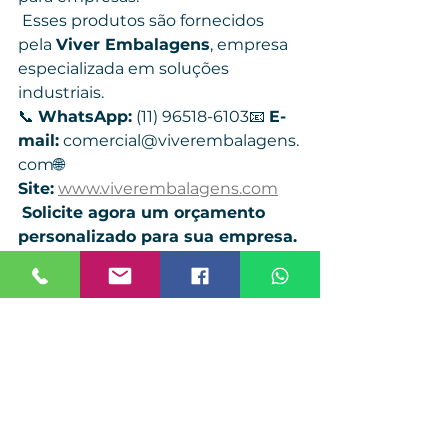
 Esses produtos são fornecidos 
pela 
Viver Embalagens
, empresa 
especializada em soluções 
industriais.
📞 
WhatsApp:
 (11) 96518-6103📧 
E-
mail:
 comercial@viverembalagens.
com🌐 
Site:
www.viverembalagens.com
Solicite agora um orçamento 
personalizado para sua empresa.
diferença entre fita PP e PET, fita 
de arquear PP, fita de arquear PET, 
qual fita de arquear usar, fita de 
arquear para paletização, 
fornecedor de fita de arquear