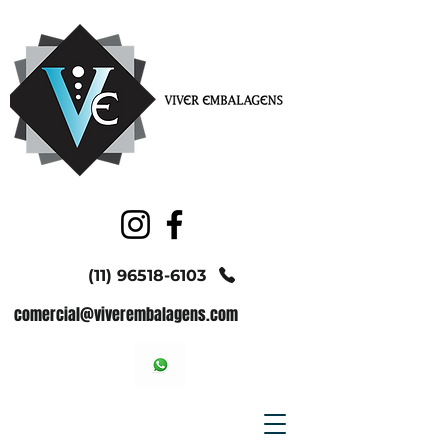
(11) 96518-6103
comercial@viverembalagens.com