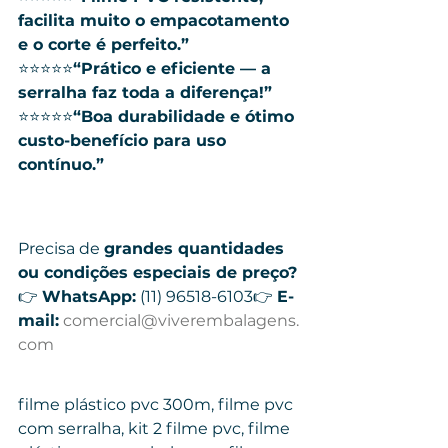
facilita muito o empacotamento 
e o corte é perfeito.”
⭐⭐⭐⭐⭐
“Prático e eficiente — a 
serralha faz toda a diferença!”
⭐⭐⭐⭐⭐
“Boa durabilidade e ótimo 
custo-benefício para uso 
contínuo.”
Precisa de 
grandes quantidades 
ou condições especiais de preço?
👉 
WhatsApp:
 (11) 96518-6103👉 
E-
mail:
comercial@viverembalagens.
com
filme plástico pvc 300m, filme pvc 
com serralha, kit 2 filme pvc, filme 