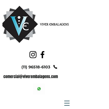
(11) 96518-6103
comercial@viverembalagens.com