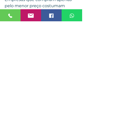
pelo menor preço costumam 
enfrentar:
Retrabalho
Paradas de máquina
Desperdício
Reclamações de clientes
Conclusão
Escolher o modelo correto de 
Filme PVC é uma decisão técnica e 
estratégica.
Cada aplicação exige 
especificações específicas, e 
trabalhar com um fornecedor 
especializado reduz riscos e 
aumenta a eficiência da produção.
Fale com um 
especialista