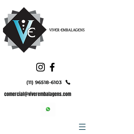
(11) 96518-6103
comercial@viverembalagens.com