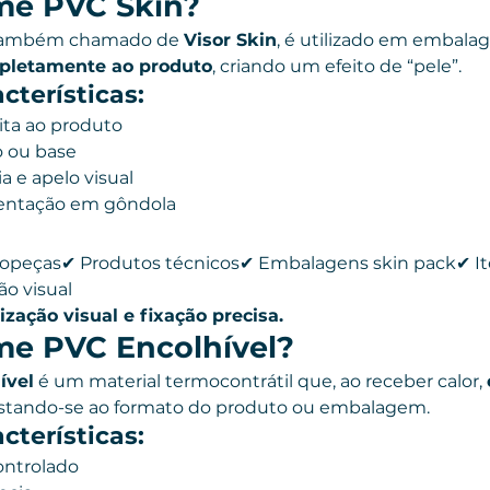
lme PVC Skin?
também chamado de 
Visor Skin
, é utilizado em embala
pletamente ao produto
, criando um efeito de “pele”.
cterísticas:
ta ao produto
o ou base
a e apelo visual
sentação em gôndola
opeças✔ Produtos técnicos✔ Embalagens skin pack✔ It
o visual
ização visual e fixação precisa.
me PVC Encolhível?
ível
 é um material termocontrátil que, ao receber calor, 
justando-se ao formato do produto ou embalagem.
cterísticas:
ontrolado