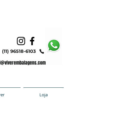
(11) 96518-6103
l@viverembalagens.com
ver
Loja