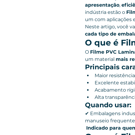
apresentação
, 
efici
indústria estão o 
Fi
um com aplicações e
Neste artigo, você v
cada tipo de emba
O que é Fi
O 
Filme PVC Lamin
um material 
mais re
Principais cara
Maior resistênci
Excelente estab
Acabamento rígid
Alta transparênc
Quando usar:
✔ Embalagens indust
manuseio frequente
Indicado para quem