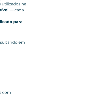
 utilizados na 
ível
 — cada 
dicado para 
esultando em 
s com 