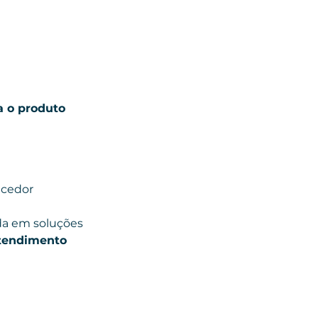
a o produto 
 
cedor 
da em soluções 
tendimento 