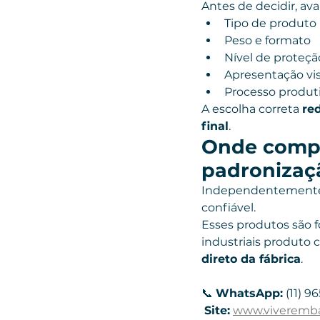
Antes de decidir, aval
Tipo de produto
Peso e formato
Nível de proteçã
Apresentação vi
Processo produt
A escolha correta 
re
final
.
Onde compr
padronizaç
Independentemente 
confiável.
Esses produtos são f
industriais produto 
direto da fábrica
.
📞 
WhatsApp:
 (11) 9
Site:
www.viveremb