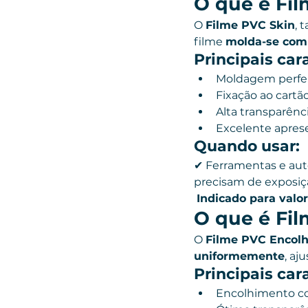
O que é Fi
O 
Filme PVC Skin
, 
filme 
molda-se com
Principais cara
Moldagem perfei
Fixação ao cartã
Alta transparênci
Excelente apre
Quando usar:
✔ Ferramentas e aut
precisam de exposiçã
Indicado para valor
O que é Fil
O 
Filme PVC Encolh
uniformemente
, a
Principais cara
Encolhimento c