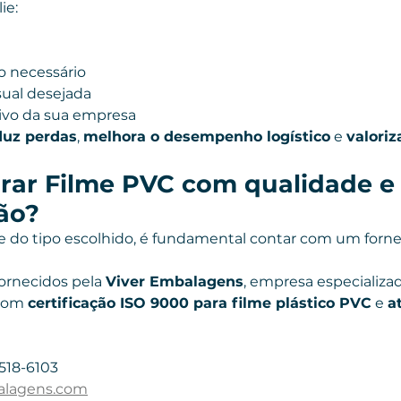
ie:
o necessário
sual desejada
ivo da sua empresa
duz perdas
, 
melhora o desempenho logístico
 e 
valoriz
ar Filme PVC com qualidade e
ão?
do tipo escolhido, é fundamental contar com um forne
ornecidos pela 
Viver Embalagens
, empresa especializa
com 
certificação ISO 9000 para filme plástico PVC
 e 
a
6518-6103
alagens.com