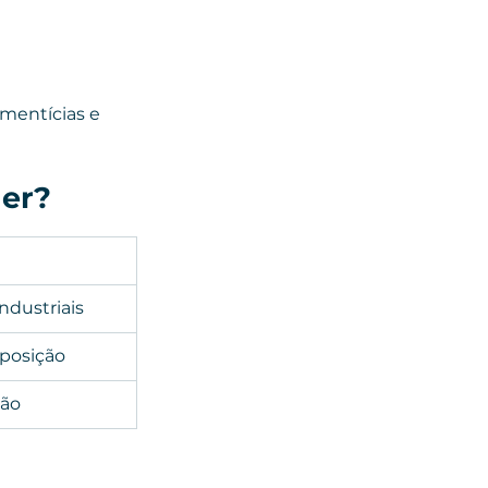
mentícias e 
her?
ndustriais
xposição
ção