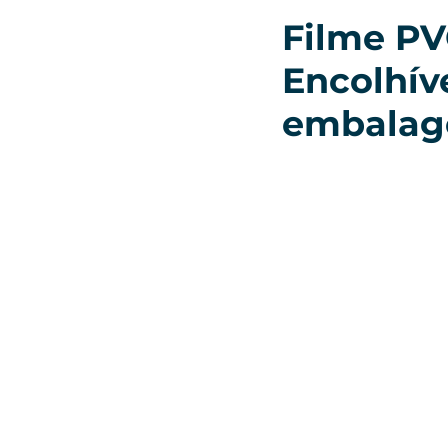
Filme PV
Encolhíve
embala