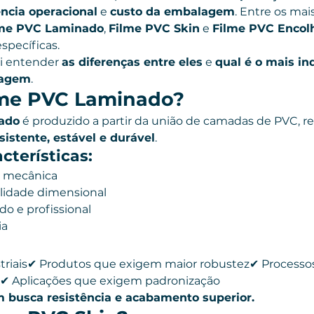
ência operacional
 e 
custo da embalagem
. Entre os mais
lme PVC Laminado
, 
Filme PVC Skin
 e 
Filme PVC Encolh
specíficas.
ai entender 
as diferenças entre eles
 e 
qual é o mais in
lagem
.
lme PVC Laminado?
ado
 é produzido a partir da união de camadas de PVC, r
sistente, estável e durável
.
cterísticas:
a mecânica
ilidade dimensional
o e profissional
ia
riais✔ Produtos que exigem maior robustez✔ Processo
✔ Aplicações que exigem padronização
 busca resistência e acabamento superior.