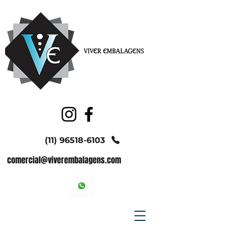
(11) 96518-6103
comercial@viverembalagens.com