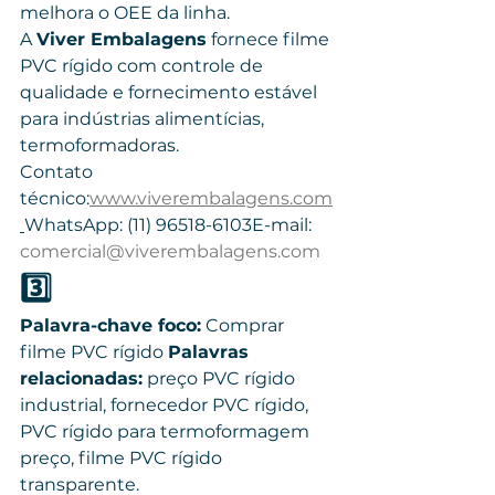
melhora o OEE da linha.
A 
Viver Embalagens
 fornece filme 
PVC rígido com controle de 
qualidade e fornecimento estável 
para indústrias alimentícias, 
termoformadoras.
Contato 
técnico:
www.viverembalagens.com
WhatsApp: (11) 96518-6103E-mail: 
comercial@viverembalagens.com
3️⃣ 
Palavra-chave foco:
 Comprar 
filme PVC rígido 
Palavras 
relacionadas:
 preço PVC rígido 
industrial, fornecedor PVC rígido, 
PVC rígido para termoformagem 
preço, filme PVC rígido 
transparente.