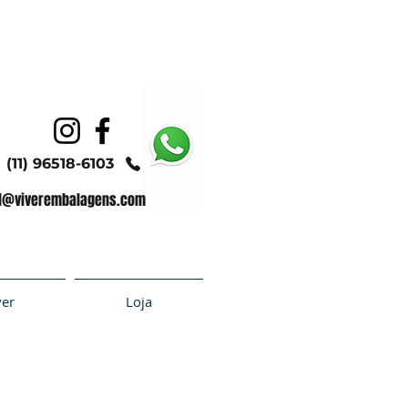
(11) 96518-6103
l@viverembalagens.com
ver
Loja