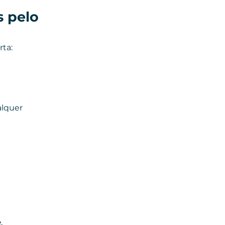
 pelo 
rta:
lquer 
e
.