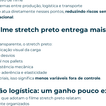
vo de filme
rnas entre produção, logística e transporte
o atua diretamente nesses pontos, 
reduzindo riscos s
acional
.
ilme stretch preto entrega mais
ansparente, o stretch preto:
icação visual da carga
e desvios
l nos pallets
istência mecânica
 aderência e elasticidade
ais, isso significa 
menos variáveis fora de controle
.
ão logística: um ganho pouco e
 que adotam o filme stretch preto relatam:
nte organizados