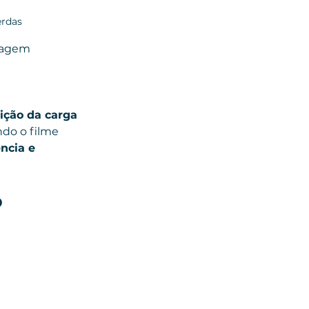
erdas
lagem 
sição da carga 
ndo o filme 
ncia e 
 