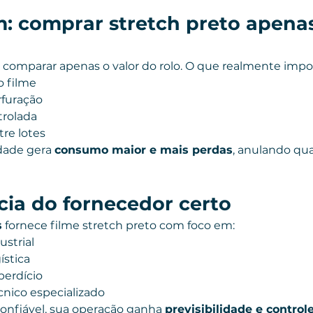
: comprar stretch preto apenas
comparar apenas o valor do rolo. O que realmente impo
o filme
rfuração
trolada
re lotes
dade gera 
consumo maior e mais perdas
, anulando qua
ia do fornecedor certo
s
 fornece filme stretch preto com foco em:
strial
ística
erdício
nico especializado
nfiável, sua operação ganha 
previsibilidade e control