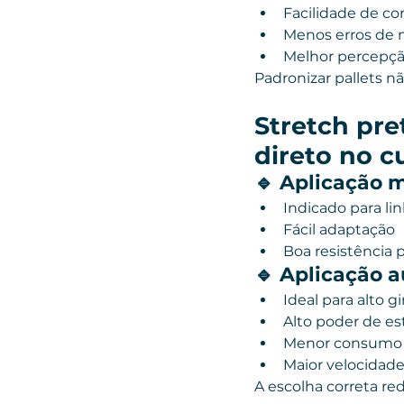
Facilidade de co
Menos erros de
Melhor percepçã
Padronizar pallets nã
Stretch pr
direto no c
🔹 Aplicação 
Indicado para li
Fácil adaptação
Boa resistência
🔹 Aplicação 
Ideal para alto gi
Alto poder de e
Menor consumo p
Maior velocida
A escolha correta re