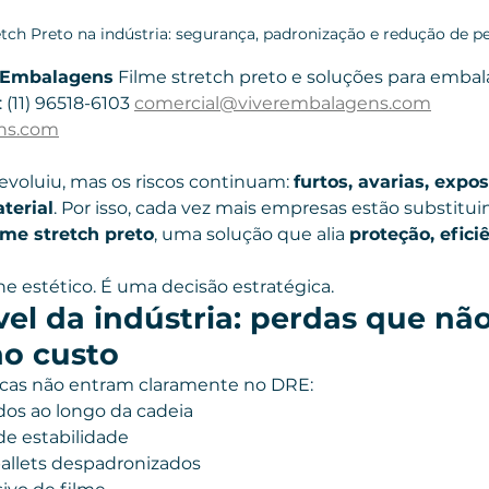
tch Preto na indústria: segurança, padronização e redução de p
r Embalagens
 Filme stretch preto e soluções para emba
(11) 96518-6103 
comercial@viverembalagens.com
ns.com
l evoluiu, mas os riscos continuam: 
furtos, avarias, expo
terial
. Por isso, cada vez mais empresas estão substitui
lme stretch preto
, uma solução que alia 
proteção, eficiê
e estético. É uma decisão estratégica.
ível da indústria: perdas que não
o custo
ticas não entram claramente no DRE:
dos ao longo da cadeia
 de estabilidade
allets despadronizados