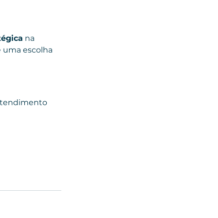
tégica
 na 
e uma escolha 
Atendimento 