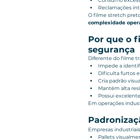
Consumo excessi
Reclamações inte
O filme stretch pret
complexidade oper
Por que o f
segurança
Diferente do filme tr
Impede a identif
Dificulta furtos 
Cria padrão visua
Mantém alta res
Possui excelente
Em operações industri
Padronizaç
Empresas industriais
Pallets visualme