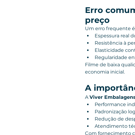
Erro comum
preço
Um erro frequente é 
Espessura real d
Resistência à pe
Elasticidade con
Regularidade ent
Filme de baixa quali
economia inicial.
A importânc
A 
Viver Embalagen
Performance indu
Padronização log
Redução de desp
Atendimento téc
Com fornecimento co