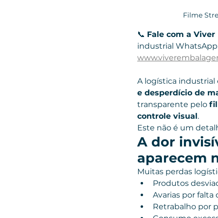
Filme Stre
📞 
Fale com a Vive
industrial WhatsApp: 
www.viverembalage
A logística industria
e desperdício de ma
transparente pelo 
fi
controle visual
.
Este não é um detalh
A dor invis
aparecem n
Muitas perdas logís
Produtos desvia
Avarias por falta
Retrabalho por p