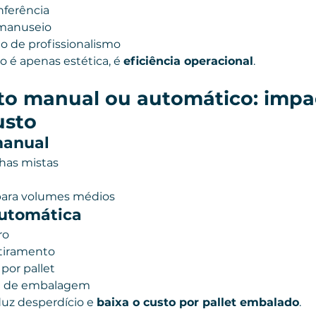
nferência
 manuseio
o de profissionalismo
o é apenas estética, é 
eficiência operacional
.
eto manual ou automático: impa
usto
manual
nhas mistas
 para volumes médios
automática
ro
stiramento
or pallet
de de embalagem
duz desperdício e 
baixa o custo por pallet embalado
.