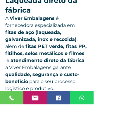
Laqueada direto da 
fábrica
A 
Viver Embalagens
 é 
fornecedora especializada em 
fitas de aço (laqueada, 
galvanizada, inox e recozida)
, 
além de 
fitas PET verde, fitas PP, 
fitilhos, selos metálicos e filmes 
 e 
atendimento direto da fábrica
, 
a Viver Embalagens garante 
qualidade, segurança e custo-
benefício
 para o seu processo 
logístico e produtivo.
📦 
Solicite um orçamento direto 
com a equipe técnica:
🌐 
www.viverembalagens.com
📞 
WhatsApp/Telefone:
 (11) 96518-
6103