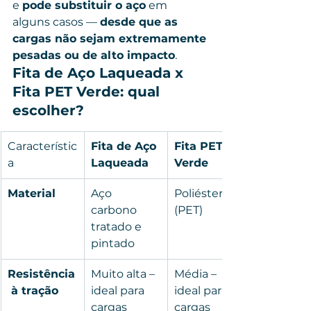
e 
pode substituir o aço
 em 
alguns casos — 
desde que as 
cargas não sejam extremamente 
pesadas ou de alto impacto
.
Fita de Aço Laqueada x 
Fita PET Verde: qual 
escolher?
Característic
Fita de Aço 
Fita PET 
a
Laqueada
Verde
Material
Aço 
Poliéster 
carbono 
(PET)
tratado e 
pintado
Resistência
Muito alta – 
Média – 
 à tração
ideal para 
ideal para 
cargas 
cargas 