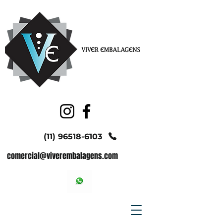
(11) 96518-6103
comercial@viverembalagens.com