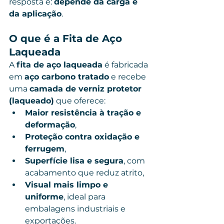
resposta é: 
depende da carga e 
da aplicação
.
O que é a Fita de Aço 
Laqueada
A 
fita de aço laqueada
 é fabricada 
em 
aço carbono tratado
 e recebe 
uma 
camada de verniz protetor 
(laqueado)
 que oferece:
Maior resistência à tração e 
deformação
,
Proteção contra oxidação e 
ferrugem
,
Superfície lisa e segura
, com 
acabamento que reduz atrito,
Visual mais limpo e 
uniforme
, ideal para 
embalagens industriais e 
exportações.