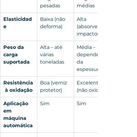
pesadas
médias
Elasticidad
Baixa (não 
Alta 
e
deforma)
(absorve 
impactos)
Peso da 
Alta – até 
Média – 
carga 
várias 
depende 
suportada
toneladas
da 
espessura
Resistência
Boa (verniz 
Excelente 
 à oxidação
protetor)
(não oxida)
Aplicação 
Sim
Sim
em 
máquina 
automática