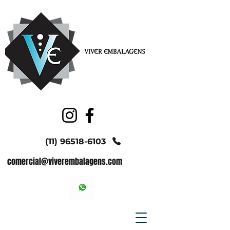
(11) 96518-6103
comercial@viverembalagens.com