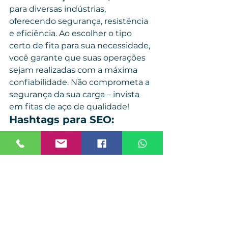
para diversas indústrias, 
oferecendo segurança, resistência 
e eficiência. Ao escolher o tipo 
certo de fita para sua necessidade, 
você garante que suas operações 
sejam realizadas com a máxima 
confiabilidade. Não comprometa a 
segurança da sua carga – invista 
em fitas de aço de qualidade!
Hashtags para SEO
:
#FitasDeAço
#FitasDeAçoParaArquear
#Indústria
#EmbalagemIndustrial
#ConstruçãoCivil
#Serralheria
#AçoInox
#AçoCarbono
#FitasGalvanizadas
#FitasRecuziadas
#IndústriaBrasileira