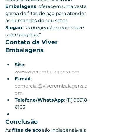
Embalagens
, oferecem uma vasta 
gama de fitas de aço para atender 
às demandas do seu setor.
Slogan
: 
"Protegendo o que move 
o seu negócio."
Contato da Viver 
Embalagens
Site
: 
www.viverembalagens.com
E-mail
: 
comercial@viverembalagens.c
om
Telefone/WhatsApp
: (11) 96518-
6103
Conclusão
As 
fitas de aço
 são indispensáveis 