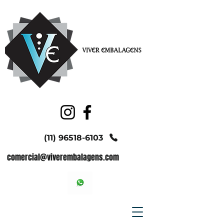
(11) 96518-6103
comercial@viverembalagens.com