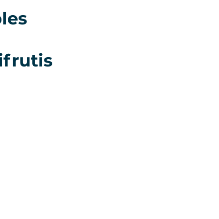
ples
frutis