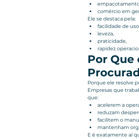
empacotamento
comércio em ger
Ele se destaca pela:
facilidade de uso
leveza,
praticidade,
rapidez operacio
Por Que o
Procura
Porque ele resolve p
Empresas que traba
que:
acelerem a oper
reduzam desperd
facilitem o manu
mantenham orga
E é exatamente aí qu