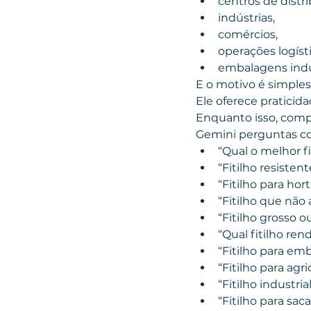
centros de distri
indústrias,
comércios,
operações logísti
embalagens indus
E o motivo é simples
Ele oferece praticida
Enquanto isso, comp
Gemini perguntas c
“Qual o melhor fi
“Fitilho resisten
“Fitilho para hort
“Fitilho que não
“Fitilho grosso o
“Qual fitilho ren
“Fitilho para e
“Fitilho para agri
“Fitilho industrial
“Fitilho para saca