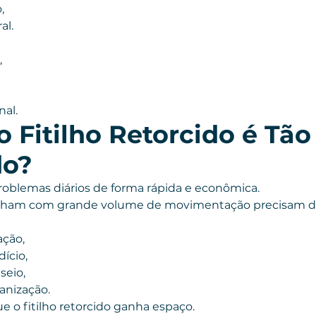
,
al.
,
nal.
 Fitilho Retorcido é Tão
do?
roblemas diários de forma rápida e econômica.
lham com grande volume de movimentação precisam de
ação,
ício,
seio,
nização.
e o fitilho retorcido ganha espaço.