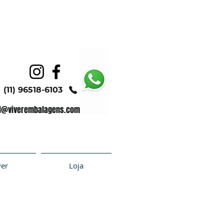
(11) 96518-6103
l@viverembalagens.com
ver
Loja