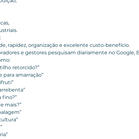
buição,
cas,
triais.
:
de, rapidez, organização e excelente custo-benefício.
radores e gestores pesquisam diariamente no Google, B
omo:
tilho retorcido?”
te para amarração”
ifruti”
 arrebenta”
u fino?”
de mais?”
mbalagem”
cultura”
”
ria”