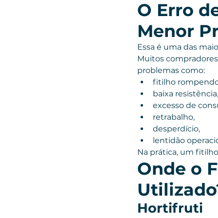
O Erro d
Menor P
Essa é uma das maio
Muitos compradores 
problemas como:
fitilho rompendo
baixa resistência
excesso de con
retrabalho,
desperdício,
lentidão operaci
Na prática, um fitil
Onde o Fi
Utilizado
Hortifruti