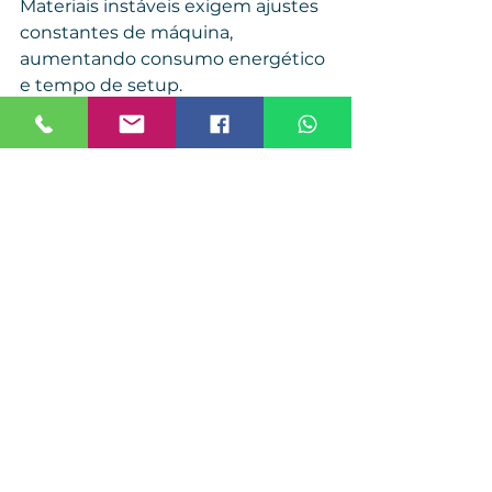
Materiais instáveis exigem ajustes 
constantes de máquina, 
aumentando consumo energético 
e tempo de setup.
Como escolher o fornecedor de 
granulado de PP?
Avalie 
regularidade de lote, suporte 
técnico, procedência e histórico de 
fornecimento.
 Fale com a Viver 
Embalagens
Granulado de Polipropileno (PP) 
para aplicações industriais
🏭 
Atendimento técnico e 
fornecimento confiável📑 Foco em 
padronização, desempenho e 
custo real
WhatsApp:
 (11) 96518‑6103📧 