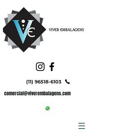
(11) 96518-6103
comercial@viverembalagens.com