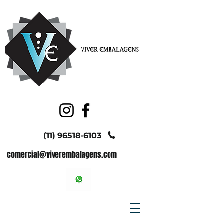
(11) 96518-6103
comercial@viverembalagens.com