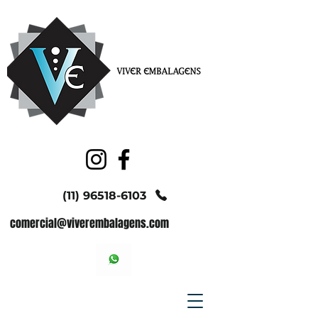
(11) 96518-6103
comercial@viverembalagens.com