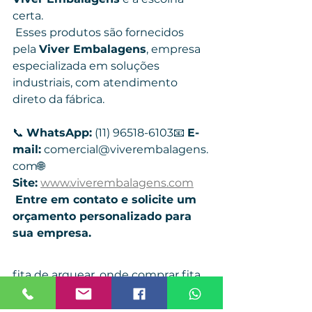
certa.
 Esses produtos são fornecidos 
pela 
Viver Embalagens
, empresa 
especializada em soluções 
industriais, com atendimento 
direto da fábrica.
📞 
WhatsApp:
 (11) 96518-6103📧 
E-
mail:
 comercial@viverembalagens.
com🌐 
Site:
www.viverembalagens.com
Entre em contato e solicite um 
orçamento personalizado para 
sua empresa.
fita de arquear, onde comprar fita 
de arquear, fita de arquear PP, fita 
de arquear PET, fita de arquear 