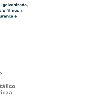
, galvanizada, 
s e filmes 
 e 
urança e 
e
tálico
icaa