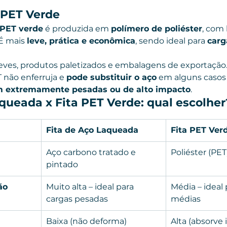
 PET Verde
 PET verde
 é produzida em 
polímero de poliéster
, com 
 É mais 
leve, prática e econômica
, sendo ideal para 
carg
leves, produtos paletizados e embalagens de exportação
T não enferruja e 
pode substituir o aço
 em alguns casos
m extremamente pesadas ou de alto impacto
.
queada x Fita PET Verde: qual escolher
Fita de Aço Laqueada
Fita PET Ver
Aço carbono tratado e 
Poliéster (PET
pintado
ão
Muito alta – ideal para 
Média – ideal 
cargas pesadas
médias
Baixa (não deforma)
Alta (absorve