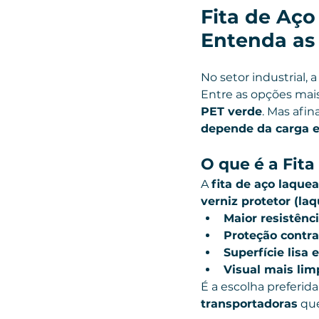
Fita de Aço
Entenda as 
No setor industrial, a
Entre as opções mai
PET verde
. Mas afina
depende da carga e
O que é a Fit
A 
fita de aço laque
verniz protetor (la
Maior resistênc
Proteção contr
Superfície lisa 
Visual mais lim
É a escolha preferida
transportadoras
 qu