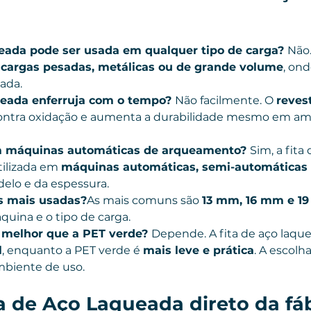
queada pode ser usada em qualquer tipo de carga? 
Não.
 
cargas pesadas, metálicas ou de grande volume
, ond
vada.
queada enferruja com o tempo? 
Não facilmente. O 
reves
ontra oxidação e aumenta a durabilidade mesmo em am
om máquinas automáticas de arqueamento? 
Sim, a fita 
ilizada em 
máquinas automáticas, semi-automáticas
lo e da espessura.
s mais usadas?
As mais comuns são 
13 mm, 16 mm e 1
quina e o tipo de carga.
é melhor que a PET verde? 
Depende. A fita de aço laque
l
, enquanto a PET verde é 
mais leve e prática
. A escol
mbiente de uso.
 de Aço Laqueada direto da fá