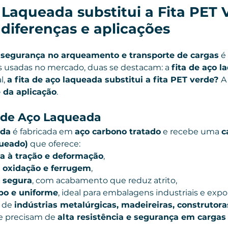
 Laqueada substitui a Fita PET 
diferenças e aplicações
 
segurança no arqueamento e transporte de cargas
 é
s usadas no mercado, duas se destacam: a 
fita de aço 
l, 
a fita de aço laqueada substitui a fita PET verde? 
A
 da aplicação
.
a de Aço Laqueada
ada
 é fabricada em 
aço carbono tratado
 e recebe uma 
c
queado)
 que oferece:
ia à tração e deformação
,
a oxidação e ferrugem
,
e segura
, com acabamento que reduz atrito,
po e uniforme
, ideal para embalagens industriais e expo
 de 
indústrias metalúrgicas, madeireiras, construtora
e precisam de 
alta resistência e segurança em carga