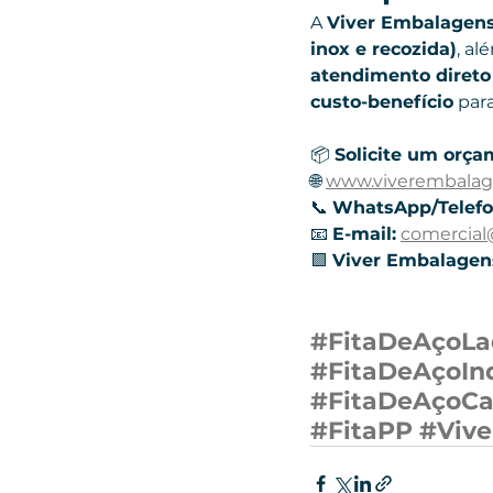
A 
Viver Embalagen
inox e recozida)
, al
atendimento direto 
custo-benefício
 par
📦 
Solicite um orça
🌐 
www.viverembala
📞 
WhatsApp/Telefo
📧 
E-mail:
comercia
🟩 
Viver Embalagens
#FitaDeAçoL
#FitaDeAçoInd
#FitaDeAçoCa
#FitaPP
#Viv