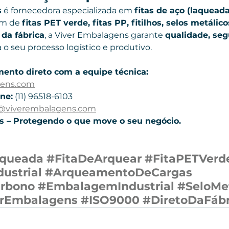
s
 é fornecedora especializada em 
fitas de aço (laqueada
ém de 
fitas PET verde, fitas PP, fitilhos, selos metálico
da fábrica
, a Viver Embalagens garante 
qualidade, seg
a o seu processo logístico e produtivo.
mento direto com a equipe técnica:
gens.com
ne:
 (11) 96518-6103
l@viverembalagens.com
 – Protegendo o que move o seu negócio.
aqueada
#FitaDeArquear
#FitaPETVerd
ustrial
#ArqueamentoDeCargas
rbono
#EmbalagemIndustrial
#SeloMe
erEmbalagens
#ISO9000
#DiretoDaFábr