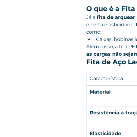
O que é a Fita
Já a 
fita de arquear
e certa elasticidade.
como:
Caixas, bobinas 
Além disso, a fita PE
as cargas não seja
Fita de Aço La
Característica
Material
Resistência à traç
Elasticidade