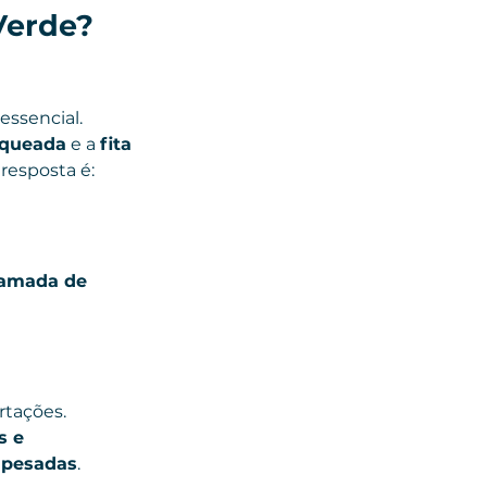
Verde? 
 essencial. 
laqueada
 e a 
fita 
 resposta é: 
amada de 
rtações.
s e 
s pesadas
.