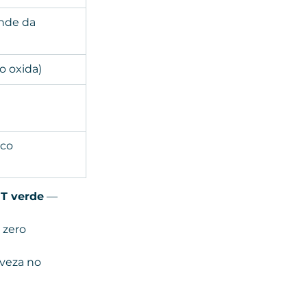
nde da 
o oxida)
ico
ET verde
 — 
 zero 
eveza no 