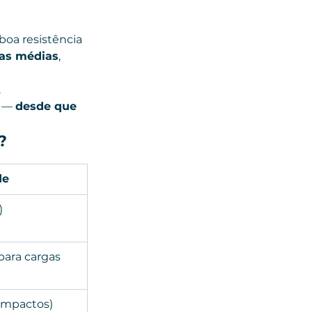
boa resistência 
as médias
, 
.
 — 
desde que 
?
de
)
para cargas 
 impactos)