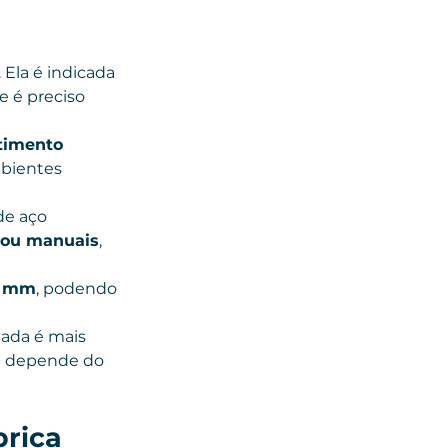
 Ela é indicada 
e é preciso 
timento 
bientes 
de aço 
 ou manuais
, 
9 mm
, podendo 
ada é mais 
ha depende do 
brica