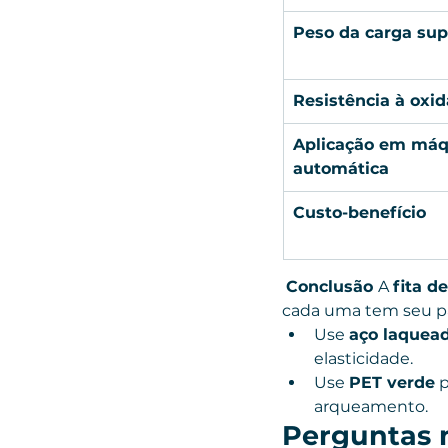
Peso da carga su
Resistência à oxi
Aplicação em máq
automática
Custo-benefício
Conclusão 
A 
fita d
cada uma tem seu p
Use 
aço laquea
elasticidade.
Use 
PET verde
 
arqueamento.
Perguntas 