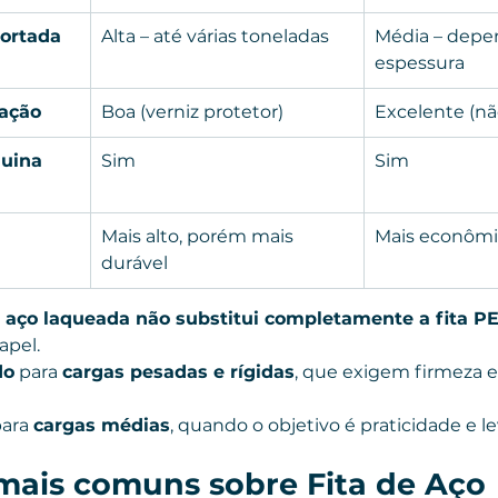
portada
Alta – até várias toneladas
Média – depe
espessura
dação
Boa (verniz protetor)
Excelente (nã
uina 
Sim
Sim
Mais alto, porém mais 
Mais econôm
durável
e aço laqueada não substitui completamente a fita P
apel.
do
 para 
cargas pesadas e rígidas
, que exigem firmeza e
para 
cargas médias
, quando o objetivo é praticidade e l
mais comuns sobre Fita de Aço 