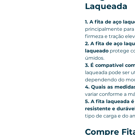
Laqueada
1. A fita de aço la
principalmente para
firmeza e tração ele
2. A fita de aço la
laqueado
 protege c
úmidos.
3. É compatível c
laqueada pode ser ut
dependendo do mode
4. Quais as medida
variar conforme a má
5. A fita laqueada 
resistente e duráve
tipo de carga e do a
Compre Fita