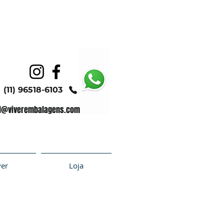
(11) 96518-6103
l@viverembalagens.com
ver
Loja