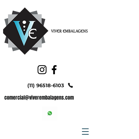
(11) 96518-6103
comercial@viverembalagens.com