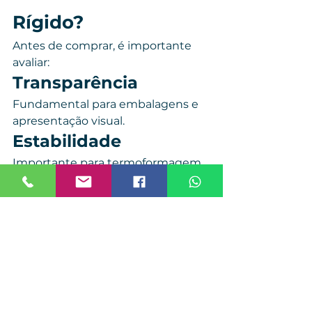
Rígido?
Antes de comprar, é importante 
avaliar:
Transparência
Fundamental para embalagens e 
apresentação visual.
Estabilidade
Importante para termoformagem 
e vacuum forming.
Uniformidade
Ajuda a reduzir perdas e melhorar 
produtividade.
Qualidade do Material
Impacta diretamente:
acabamento,