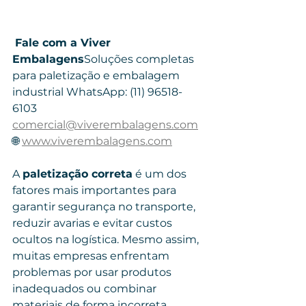
Fale com a Viver 
Embalagens
Soluções completas 
para paletização e embalagem 
industrial WhatsApp: (11) 96518-
6103 
comercial@viverembalagens.com
🌐 
www.viverembalagens.com
A 
paletização correta
 é um dos 
fatores mais importantes para 
garantir segurança no transporte, 
reduzir avarias e evitar custos 
ocultos na logística. Mesmo assim, 
muitas empresas enfrentam 
problemas por usar produtos 
inadequados ou combinar 
materiais de forma incorreta.