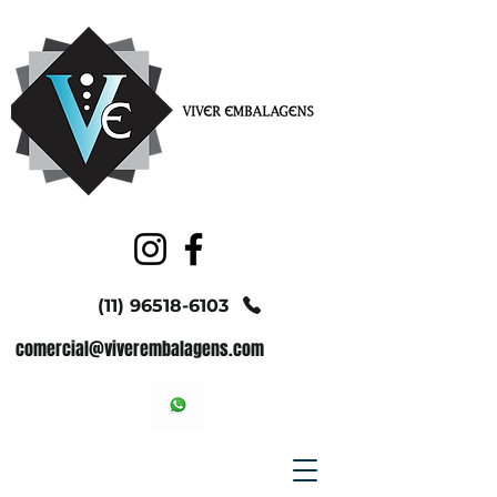
(11) 96518-6103
comercial@viverembalagens.com