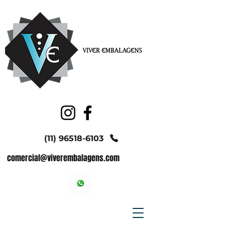
(11) 96518-6103
comercial@viverembalagens.com