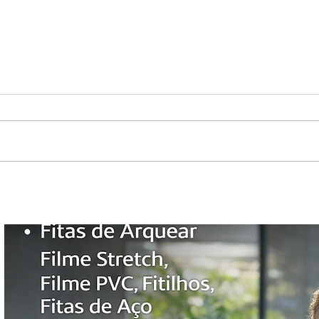
Quando usar Fita PP e
Com
quando usar Fita PET?
30%
Str
com
seg