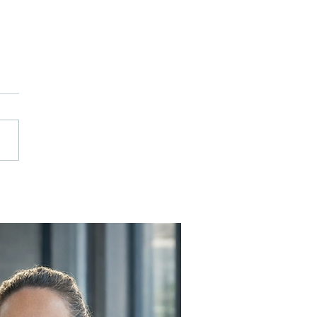
o reduzir em até
 o consumo de Filme
etch sem
prometer a
urança da carga