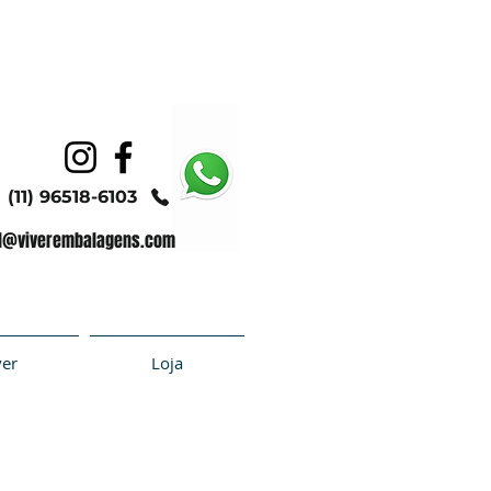
(11) 96518-6103
l@viverembalagens.com
ver
Loja