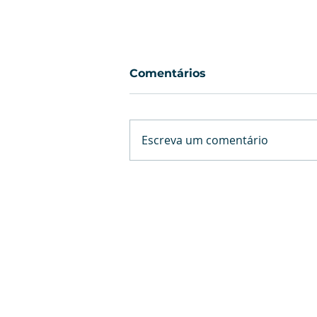
Comentários
Escreva um comentário
Filme de PVC Multiuso:
Praticidade e Proteção
para Alimentos, Estética,
Odontologia e Tatuagem
Ajuda
Trocas e devoluções