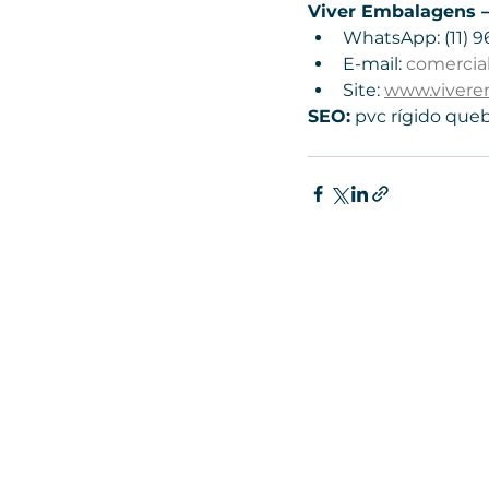
Viver Embalagens –
WhatsApp: (11) 9
E-mail: 
comercia
Site: 
www.vivere
SEO:
 pvc rígido queb