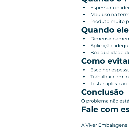
Espessura inad
Mau uso na te
Produto muito 
Quando ele
Dimensionament
Aplicação adeq
Boa qualidade d
Como evita
Escolher espessu
Trabalhar com fo
Testar aplicação
Conclusão
O problema não está 
Fale com es
A Viver Embalagens a