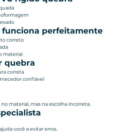
equada
rmoformagem
pesado
 funciona perfeitamente
o correto
uada
o material
r quebra
ra correta
rnecedor confiável
no material, mas na escolha incorreta.
pecialista
juda você a evitar erros.