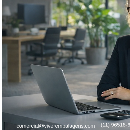
Sobre nós
(11) 96518-
comercial@viverembalagens.com