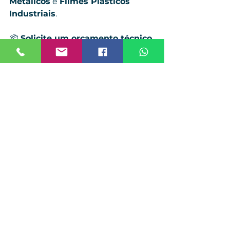
Metálicos
 e 
Filmes Plásticos 
Industriais
.
📦 
Solicite um orçamento técnico 
personalizado:
🌐 
www.viverembalagens.com
📞 
WhatsApp/Telefone:
 (11) 96518-
6103📧 
E-
mail:
comercial@viverembalagens.
com
🟩 
Viver Embalagens – 
Protegendo o que move o seu 
negócio.
#FitaPhoenixDBA
#FitaDeArquear
#FitaPP
#FitaAutomática
#ArqueamentoIndustrial