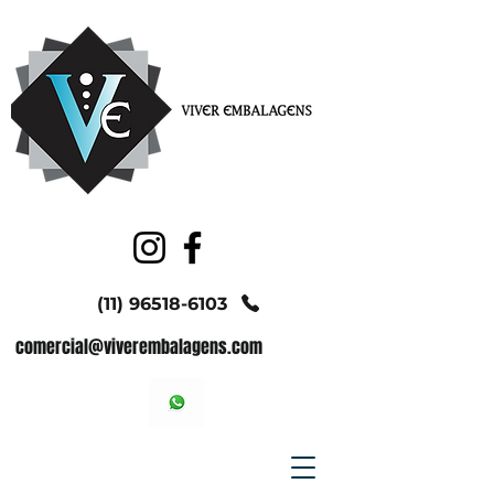
(11) 96518-6103
comercial@viverembalagens.com