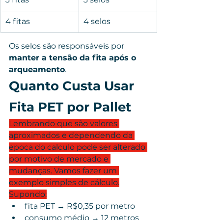
4 fitas
4 selos
Os selos são responsáveis por 
manter a tensão da fita após o 
arqueamento
.
Quanto Custa Usar 
Fita PET por Pallet
Lembrando que são valores 
aproximados e dependendo da 
epoca do calculo pode ser alterado 
por motivo de mercado e 
mudanças. Vamos fazer um 
exemplo simples de cálculo.
Supondo:
fita PET → R$0,35 por metro
consumo médio → 12 metros 