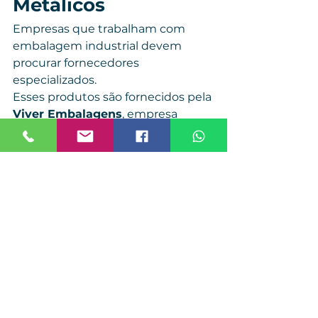
Metálicos
Empresas que trabalham com 
embalagem industrial devem 
procurar fornecedores 
especializados.
Esses produtos são fornecidos pela 
Viver Embalagens
, empresa 
especializada em soluções 
industriais para embalagem e 
logística.
A empresa fornece:
Fita de Arquear PET Verde
Fita de Arquear PP
Fita de Arquear Phoenix
Selos Metálicos para Fita de 
Arquear
Filme Stretch para Paletização
Conclusão