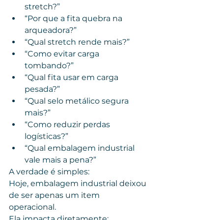
stretch?”
“Por que a fita quebra na 
arqueadora?”
“Qual stretch rende mais?”
“Como evitar carga 
tombando?”
“Qual fita usar em carga 
pesada?”
“Qual selo metálico segura 
mais?”
“Como reduzir perdas 
logísticas?”
“Qual embalagem industrial 
vale mais a pena?”
A verdade é simples:
Hoje, embalagem industrial deixou 
de ser apenas um item 
operacional.
Ela impacta diretamente: