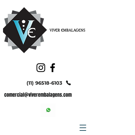
(11) 96518-6103
comercial@viverembalagens.com