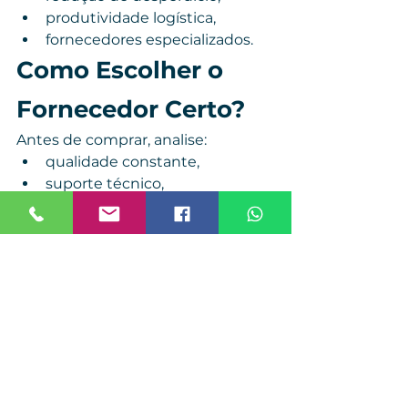
produtividade logística,
fornecedores especializados.
Como Escolher o 
Fornecedor Certo?
Antes de comprar, analise:
qualidade constante,
suporte técnico,
fornecimento contínuo,
experiência industrial,
atendimento rápido,
capacidade logística.
Porque quando a embalagem 
falha, toda a operação sente o 
impacto.
Viver Embalagens: 
Soluções Industriais 