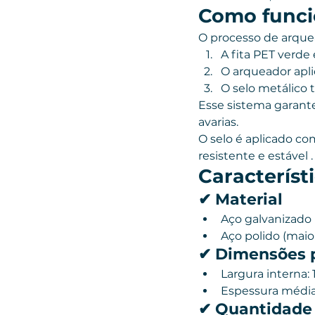
Como funci
O processo de arque
A fita PET verde
O arqueador apli
O selo metálico t
Esse sistema garant
avarias.
O selo é aplicado co
resistente e estável .
Característ
✔ Material
Aço galvanizado
Aço polido (mai
✔ Dimensões 
Largura interna:
Espessura média
✔ Quantidade