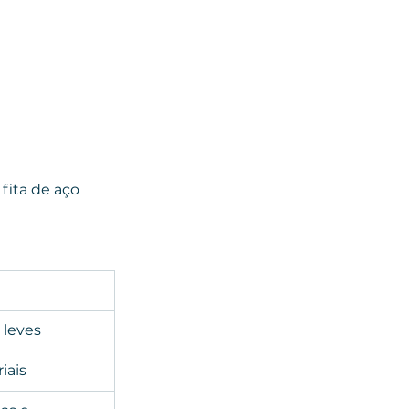
fita de aço 
s leves
iais