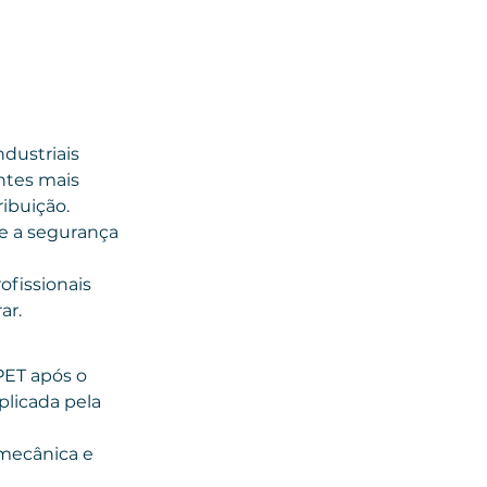
dustriais
tes mais 
ibuição. 
e a segurança 
fissionais 
ar.
PET após o 
licada pela 
mecânica e 