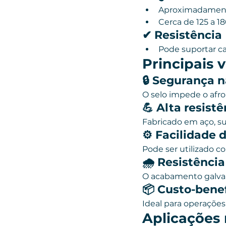
Aproximadamente
Cerca de 125 a 1
✔ Resistência
Pode suportar c
Principais 
🔒 Segurança 
O selo impede o afro
💪 Alta resist
Fabricado em aço, su
⚙️ Facilidade 
Pode ser utilizado 
🌧️ Resistênci
O acabamento galvan
📦 Custo-bene
Ideal para operaçõe
Aplicações