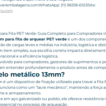
iverembalagens.comWhatsApp: (11) 96518-6103Site: 
ns.com
para Fita PET Verde: Guia Completo para Compradores In
mm para fita de arquear PET verde
 é um dos componen
ão de cargas leves e médias na indústria, logística e distr
m item simples, sua escolha correta impacta diretament
acional e a eficiência logística.
nvolvido para compradores, gestores de suprimentos e pro
cam entender profundamente o produto antes de compr
selo metálico 13mm?
é um dispositivo de fixação utilizado para travar a fita 
funciona como um “lacre mecânico”, mantendo a força ap
orte e armazenamento.
 em aço galvanizado ou polido, ele oferece resistência 
essencial no processo de arqueação .