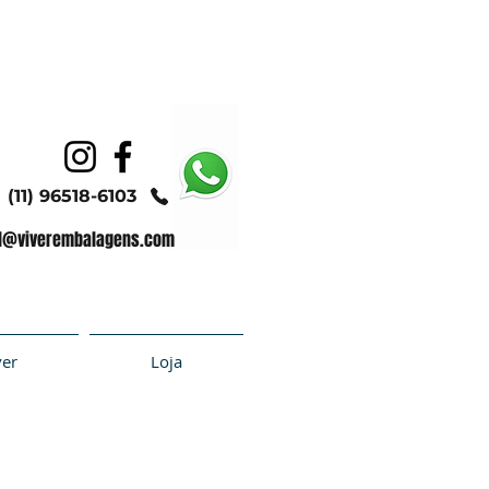
(11) 96518-6103
l@viverembalagens.com
ver
Loja