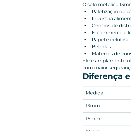
O selo metálico 13mm
Paletização de c
Indústria aliment
Centros de distr
E-commerce e lo
Papel e celulose
Bebidas
Materiais de con
Ele é amplamente uti
com maior segurança
Diferença 
Medida
13mm
16mm