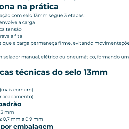
ona na prática
ação com selo 13mm segue 3 etapas:
 envolve a carga
ca tensão
rava a fita
e que a carga permaneça firme, evitando movimentaçõe
m selador manual, elétrico ou pneumático, formando uma
icas técnicas do selo 13mm
 (mais comum)
or acabamento)
padrão
 13 mm
: 0,7 mm a 0,9 mm
 por embalagem