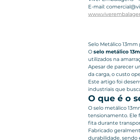
E-mail: comercial@v
www.viverembalage
Selo Metálico 13mm 
O 
selo metálico 13
utilizados na amarraç
Apesar de parecer u
da carga, o custo oper
Este artigo foi dese
industriais que bus
O que é o 
O selo metálico 13mm 
tensionamento. Ele 
fita durante transp
Fabricado geralmente
durabilidade, sendo 