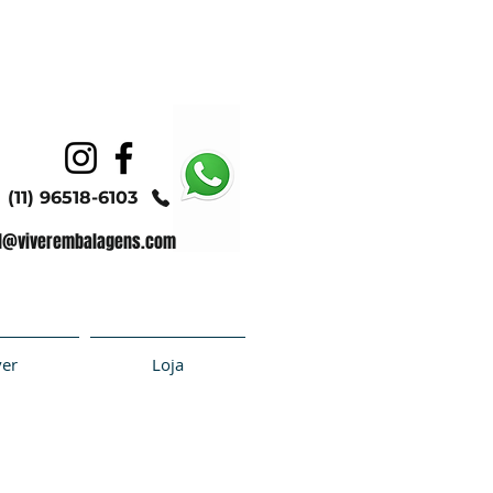
(11) 96518-6103
l@viverembalagens.com
ver
Loja