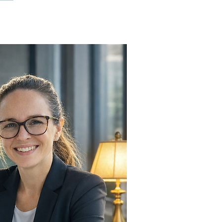
o reduzir em até
 o consumo de Filme
etch sem
prometer a
urança da carga