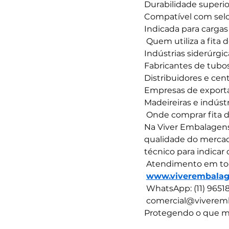
Durabilidade superio
Compatível com sel
Indicada para cargas
 Quem utiliza a fita 
Indústrias siderúrgi
Fabricantes de tubo
Distribuidores e cent
Empresas de export
Madeireiras e indústr
 Onde comprar fita 
Na Viver Embalagens
qualidade do mercado
técnico para indicar 
 Atendimento em tod
www.viverembala
 WhatsApp: (11) 9651
comercial@viverem
Protegendo o que m