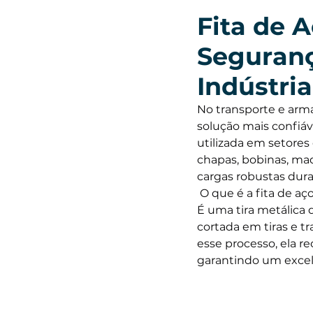
Fita de 
Seguranç
Indústri
No transporte e arma
solução mais confiáv
utilizada em setores 
chapas, bobinas, made
cargas robustas dura
 O que é a fita de aç
É uma tira metálica d
cortada em tiras e t
esse processo, ela r
garantindo um exce