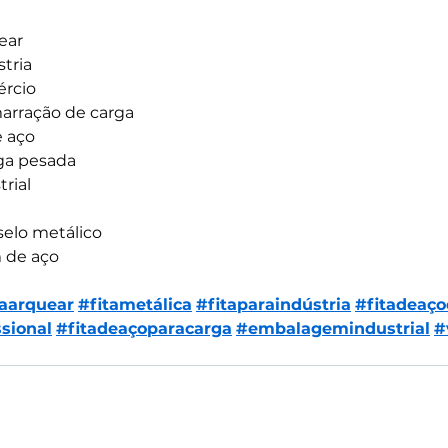
ear
stria
ércio
marração de carga
e aço
rga pesada
trial
selo metálico
 de aço
raarquear
#fitametálica
#fitaparaindústria
#fitadeaç
ssional
#fitadeaçoparacarga
#embalagemindustrial
#