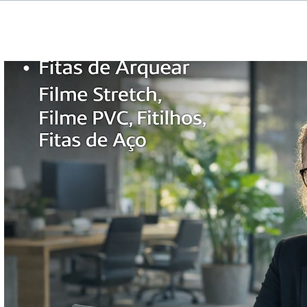
Quando usar Fita PP e
Com
quando usar Fita PET?
30%
Str
com
seg
Sobre nós