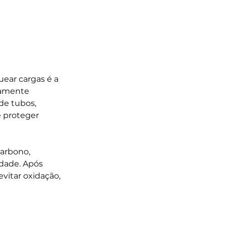
ear cargas é a 
lamente 
de tubos, 
e proteger 
carbono, 
idade. Após 
vitar oxidação, 