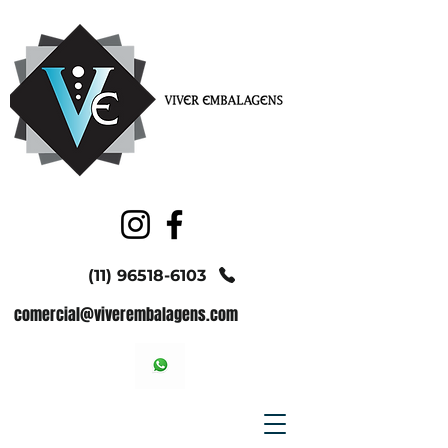
(11) 96518-6103
comercial@viverembalagens.com