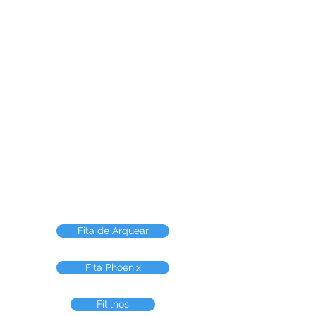
Fita de Aço
Fita Aço Polida
Fita Aço Laqueada
Direto da Fabrica
Para facilitar a arqueação de seus materiais
oferecemos a você a nossa Linha Arqueação;
para pesos superiores a 200 kg indicamos os
materiais FITA de Aço Laqueada, Fita de aço
Polida desenvolvidos para garantir a resistência
dos produtos arqueados.
Fita de Arquear
Fita Phoenix
Fitilhos