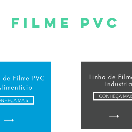
Filme PVC
Linha de Fil
a de Filme PVC
Industria
limentício
CONHEÇA MAI
NHEÇA MAIS