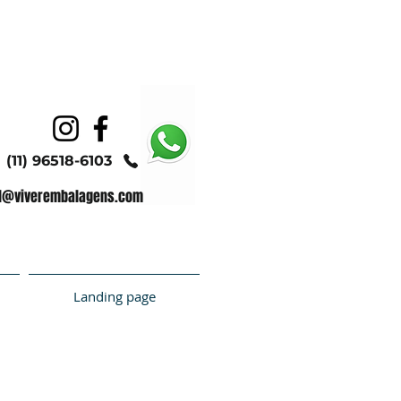
(11) 96518-6103
l@viverembalagens.com
Landing page