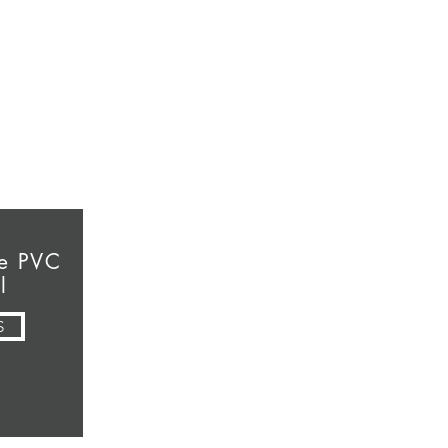
me PVC
l
S