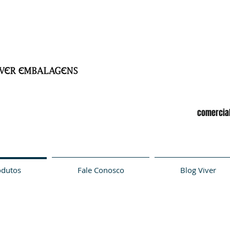
comercia
odutos
Fale Conosco
Blog Viver
LinHA