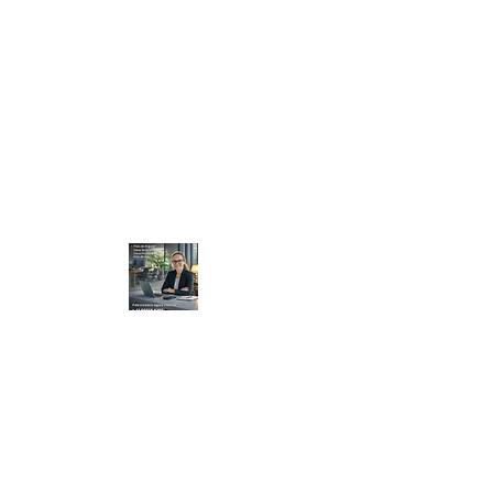
Viver Embalagens "P
rotegendo o
que move o seu negócio."
Ajuda
Frete
Privacidade