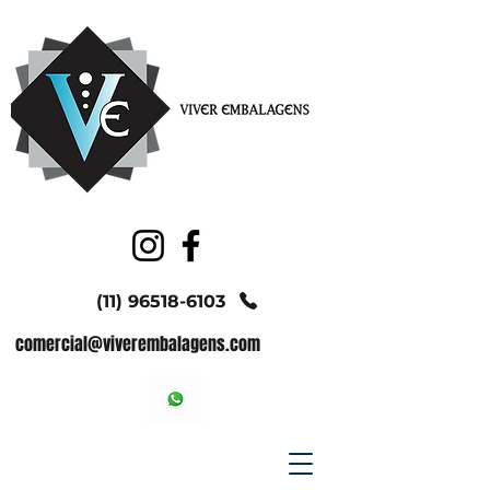
(11) 96518-6103
comercial@viverembalagens.com