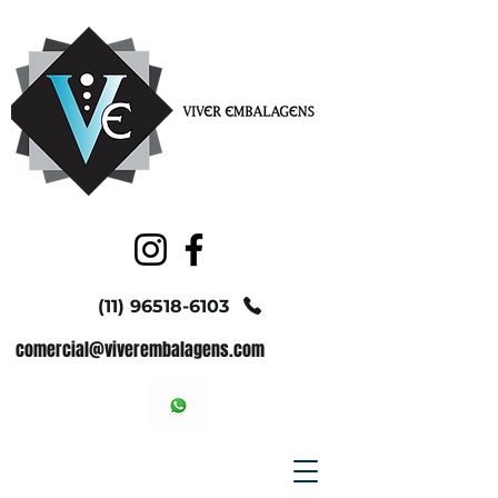
(11) 96518-6103
comercial@viverembalagens.com