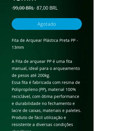
Precio
Precio
 99,00 BRL 
87,00 BRL
de
oferta
Agotado
​Fita de Arquear Plástica Preta PP -
13mm
A Fita de arquear PP é uma fita
manual, ideal para o arqueamento
de pesos até 200kg.
Essa fita é fabricada com resina de
Polipropileno (PP), material 100%
reciclável, com ótima performance
e durabilidade no fechamento e
lacre de caixas, materiais e paletes.
Produto de fácil utilização e
resistente a diversas condições