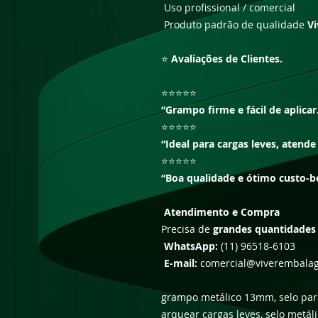
Uso profissional / comercial
Produto padrão de qualidade
Vi
⭐
Avaliações de Clientes.
⭐⭐⭐⭐⭐
“Grampo firme e fácil de aplicar
⭐⭐⭐⭐⭐
“Ideal para cargas leves, atende
⭐⭐⭐⭐⭐
“Boa qualidade e ótimo custo-be
Atendimento e Compra
Precisa de
grandes quantidades 
WhatsApp:
(11) 96518-6103
E-mail:
comercial@viverembala
grampo metálico 13mm, selo par
arquear cargas leves, selo metáli