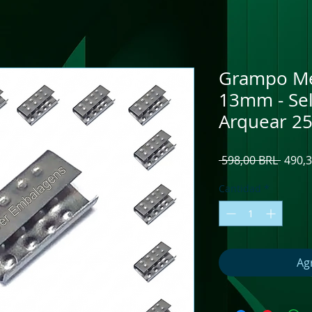
Grampo Met
13mm - Sel
Arquear 2
Preci
 598,00 BRL 
490,
Cantidad
*
Agr