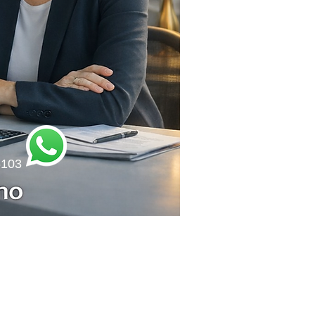
6103
 o que move o seu negócio."