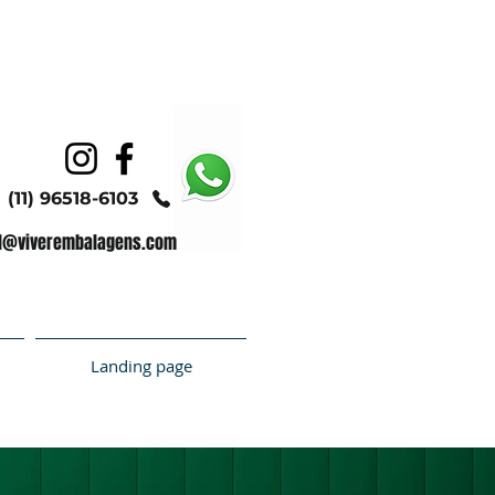
(11) 96518-6103
l@viverembalagens.com
Landing page