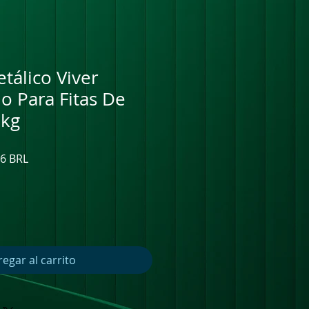
álico Viver
o Para Fitas De
5kg
o
Precio
36 BRL
de
oferta
egar al carrito