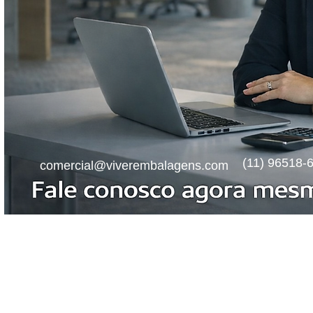
(11) 96518-
comercial@viverembalagens.com
Viver Embalagens "P
rotegendo
Deus seja louvado!
2017 - 2026 Viver Embalagens - todos os direitos reservados.