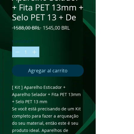
+ Fita PET 13mm +
Selo PET 13 + De
Precio
Precio
 1588,00 BRL 
1545,00 BRL
de
oferta
Cantidad
*
Agregar al carrito
[ Kit ] Aparelho Esticador +
Aparelho Selador + Fita PET 13mm
+ Selo PET 13 mm
Se você está precisando de um Kit
completo para fazer a arqueação
do seu material, então este é seu
produto ideal. Aparelhos de