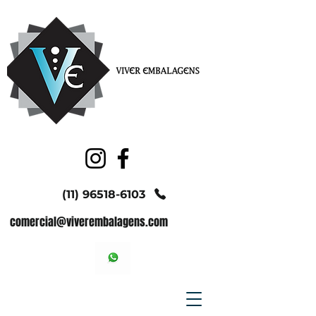
(11) 96518-6103
comercial@viverembalagens.com