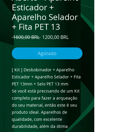
Esticador +
Aparelho Selador
+ Fita PET 13
Precio
Precio
 1600,00 BRL 
1200,00 BRL
de
oferta
Agotado
[ Kit ] Desbobinador + Aparelho
Esticador + Aparelho Selador + Fita
PET 13mm + Selo PET 13 mm
Se você está precisando de um Kit
completo para fazer a arqueação
do seu material, então este é seu
produto ideal. Aparelhos de
qualidade, com excelente
durabilidade, além da ótima