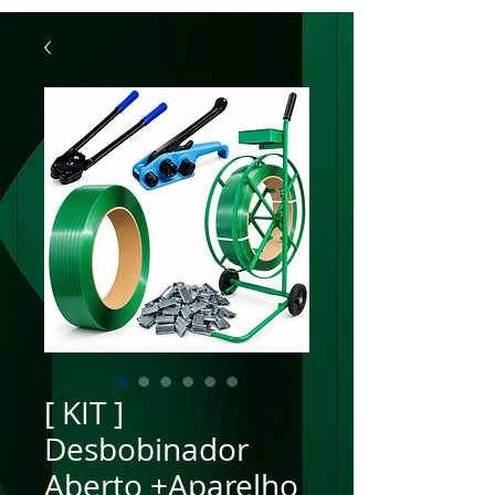
[ KIT ]
Desbobinador
Aberto +Aparelho