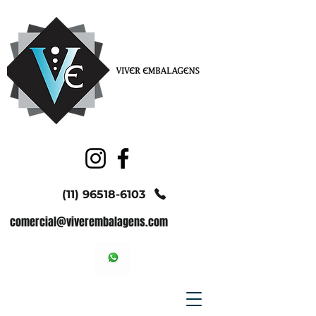
(11) 96518-6103
comercial@viverembalagens.com