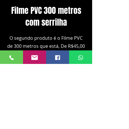
Filme PVC 300 metros
com serrilha
O segundo produto é o Filme PVC
de 300 metros que está, De R$45,00
Por R$38,25
Compre aqui
Viver Embalagens "P
rotegendo o
que move o seu negócio."
Ajuda
Frete