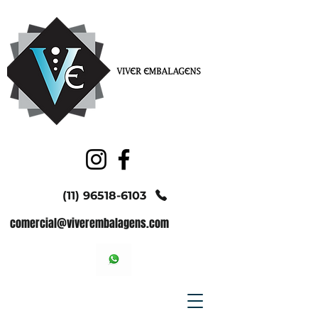
(11) 96518-6103
comercial@viverembalagens.com