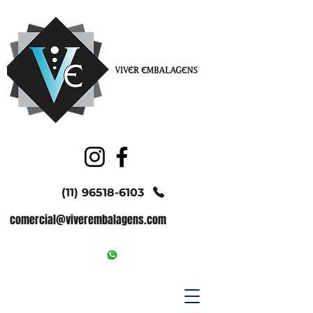
(11) 96518-6103
comercial@viverembalagens.com