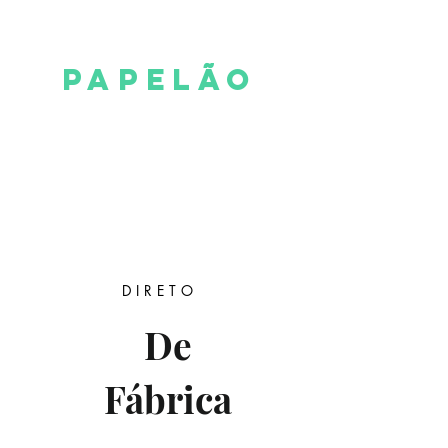
LINHA
PAPELão
A
Linha Papelão está em constante
crescimento e ampliação dos itens. Composta
por variados modelos de
caixas que variam em sua gramatura,
tamanho da onda e dimensões da caixa.
Consulte-nos!
DIRETO
De
Fábrica