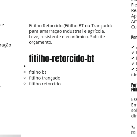
Fl
Re
Ap
Am
ue
Fitilho Retorcido (Fitilho BT ou Trançado)
Cu
para amarração industrial e agrícola.
Leve, resistente e econômico. Solicite
Por
orçamento.
rração
✔ 
✔ 
fitilho-retorcido-bt
✔ 
✔ 
✔ 
fitilho bt
id
fitilho trançado
fitilho retorcido
,
For
Fit
Es
Em
so
di
📞
📧