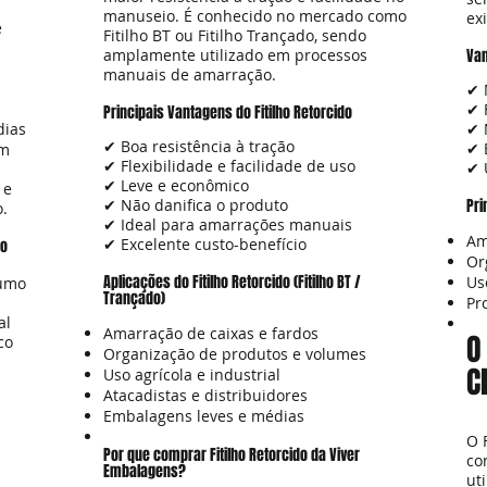
manuseio. É conhecido no mercado como
ex
e
Fitilho BT ou Fitilho Trançado, sendo
amplamente utilizado em processos
Van
manuais de amarração.
✔ 
✔ 
Principais Vantagens do Fitilho Retorcido
dias
✔ 
✔ Boa resistência à tração
✔ 
om
✔ Flexibilidade e facilidade de uso
✔ 
✔ Leve e econômico
 e
✔ Não danifica o produto
Pri
.
✔ Ideal para amarrações manuais
Am
✔ Excelente custo-benefício
do
Or
Aplicações do Fitilho Retorcido (Fitilho BT /
Us
sumo
Trançado)
Pr
al
Amarração de caixas e fardos
O
co
Organização de produtos e volumes
C
Uso agrícola e industrial
Atacadistas e distribuidores
Embalagens leves e médias
O 
Por que comprar Fitilho Retorcido da Viver
co
Embalagens?
ut