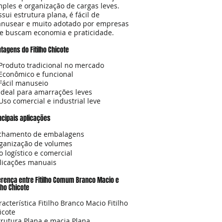
mples e organização de cargas leves.
ssui estrutura plana, é fácil de
nusear e muito adotado por empresas
e buscam economia e praticidade.
tagens do Fitilho Chicote
Produto tradicional no mercado
Econômico e funcional
Fácil manuseio
Ideal para amarrações leves
Uso comercial e industrial leve
ncipais aplicações
chamento de embalagens
ganização de volumes
o logístico e comercial
licações manuais
erença entre Fitilho Comum Branco Macio e
ilho Chicote
racterística Fitilho Branco Macio Fitilho
icote
trutura Plana e macia Plana