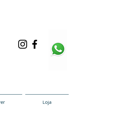
(11) 96518-6103
l@viverembalagens.com
ver
Loja