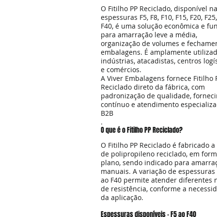
O Fitilho PP Reciclado, disponível n
espessuras F5, F8, F10, F15, F20, F25
F40, é uma solução econômica e fun
para amarração leve a média,
organização de volumes e fechame
embalagens. É amplamente utilizad
indústrias, atacadistas, centros logí
e comércios.
A Viver Embalagens fornece Fitilho 
Reciclado direto da fábrica, com
padronização de qualidade, fornec
contínuo e atendimento especializ
B2B
.
O que é o Fitilho PP Reciclado?
O Fitilho PP Reciclado é fabricado a 
de polipropileno reciclado, em for
plano, sendo indicado para amarra
manuais. A variação de espessuras
ao F40 permite atender diferentes n
de resistência, conforme a necessi
da aplicação.
Espessuras disponíveis – F5 ao F40