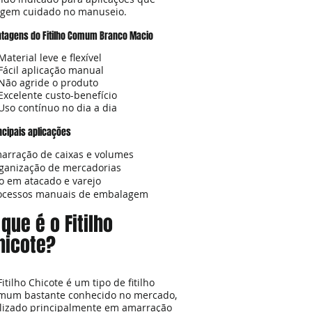
igem cuidado no manuseio.
tagens do Fitilho Comum Branco Macio
Material leve e flexível
Fácil aplicação manual
Não agride o produto
Excelente custo-benefício
Uso contínuo no dia a dia
ncipais aplicações
arração de caixas e volumes
ganização de mercadorias
o em atacado e varejo
ocessos manuais de embalagem
 que é o Fitilho
hicote?
Fitilho Chicote é um tipo de fitilho
mum bastante conhecido no mercado,
ilizado principalmente em amarração