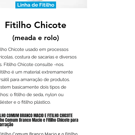
Linha de Fitilho
Fitilho Chicote
(meada e rolo)
tilho Chicote usado em processos
rícolas, costura de sacarias e diversos
ns. Fitilho Chicote consulte -nos.
fitilho é um material extremamente
rsátil para amarração de produtos.
istem basicamente dois tipos de
ilhos: o fitilho de seda, nylon ou
iéster e o fitilho plástico.
ILHO COMUM BRANCO MACIO E FITILHO CHICOTE
ilho Comum Branco Macio e Fitilho Chicote para
arração
Fitilho Comum Branco Macio e o Fitilho