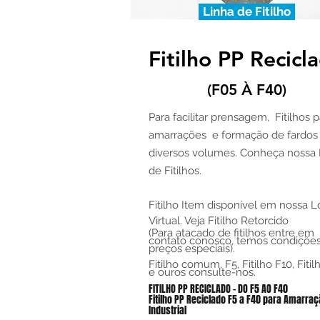
Linha de Fitilho
Fitilho PP Recicl
(F05 À F40)
Para facilitar prensagem, Fitilhos p
amarrações e formação de fardos
diversos volumes. Conheça nossa 
de Fitilhos.
Fitilho Item disponível em nossa L
Virtual. Veja Fitilho Retorcido
(Para atacado de fitilhos entre em
contato conosco, temos condições
preços especiais).
Fitilho comum, F5, Fitilho F10, Fitil
e ouros consulte-nos.
FITILHO PP RECICLADO – DO F5 AO F40
Fitilho PP Reciclado F5 a F40 para Amarra
Industrial