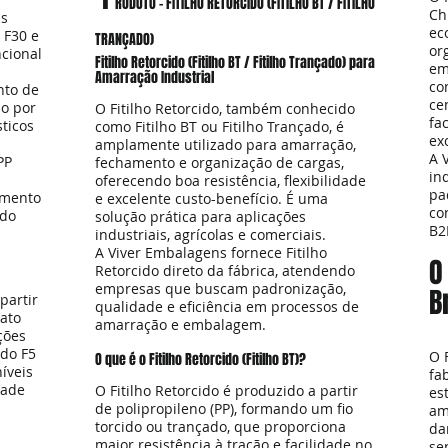
RODUTO – FITILHO RETORCIDO (FITILHO BT / FITILHO
Ch
as
ec
, F30 e
TRANÇADO)
or
cional
Fitilho Retorcido (Fitilho BT / Fitilho Trançado) para
em
Amarração Industrial
co
nto de
ce
o por
O Fitilho Retorcido, também conhecido
fa
sticos
como Fitilho BT ou Fitilho Trançado, é
ex
amplamente utilizado para amarração,
A 
PP
fechamento e organização de cargas,
in
oferecendo boa resistência, flexibilidade
pa
imento
e excelente custo-benefício. É uma
co
ado
solução prática para aplicações
B2
industriais, agrícolas e comerciais.
A Viver Embalagens fornece Fitilho
O
Retorcido direto da fábrica, atendendo
empresas que buscam padronização,
B
partir
qualidade e eficiência em processos de
mato
amarração e embalagem.
ções
 do F5
O 
O que é o Fitilho Retorcido (Fitilho BT)?
íveis
fa
dade
O Fitilho Retorcido é produzido a partir
es
de polipropileno (PP), formando um fio
am
torcido ou trançado, que proporciona
da
maior resistência à tração e facilidade no
se