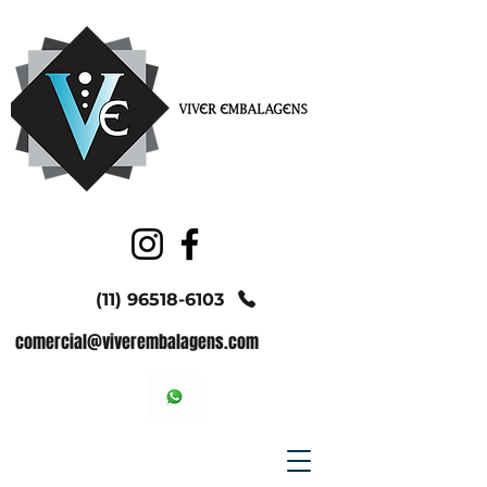
(11) 96518-6103
comercial@viverembalagens.com