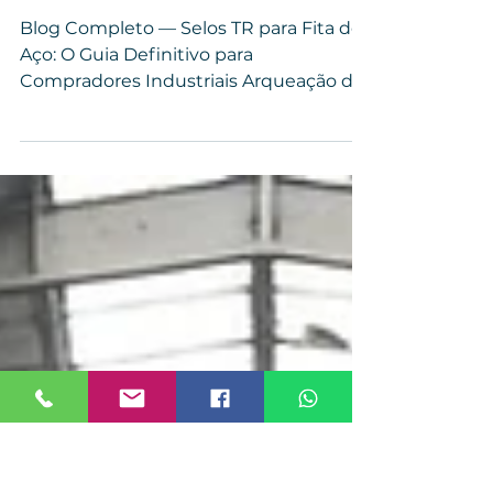
Selos TR para Fita de
Aço: O Guia Definitivo
para Compradores
Industriais.
Blog Completo — Selos TR para Fita de
Aço: O Guia Definitivo para
Compradores Industriais Arqueação de
cargas pesadas , um dos itens mais
críticos de segurança é o Selo TR para
Fita de Aço . Ele é responsável por travar
a fita com firmeza, garantindo que
pallets, volumes metálicos, perfis,
chapas, tubos, máquinas e cargas
industriais não se soltem durante o
transporte ou armazenamento. E
embora pareça apenas um pequeno
componente metálico, quem compra