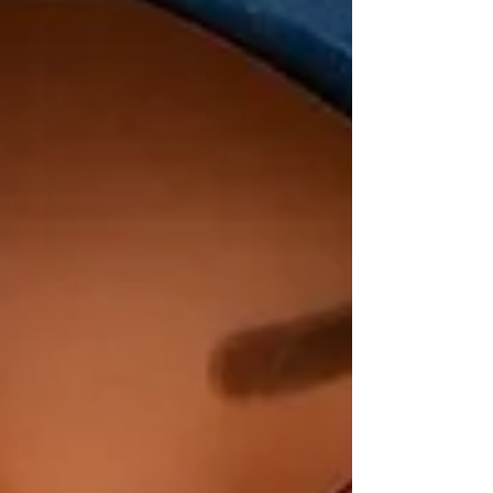
existentes, o Selo VR é um dos mais
procurados por compradores industriais
que trabalham com Fita de Aço
Recozida , Fita de Aço Carbono e
aplicações que exigem alt