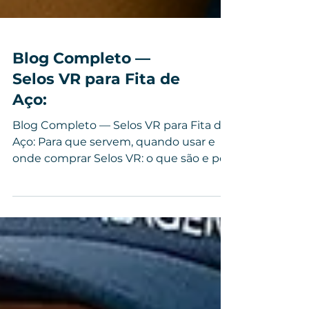
Blog Completo —
Selos VR para Fita de
Aço:
Blog Completo — Selos VR para Fita de
Aço: Para que servem, quando usar e
onde comprar Selos VR: o que são e por
que são essenciais na arqueação com
Fita de Aço Recozida ou Carbono
Quando se trata de arqueação de
cargas industriais, a segurança
depende de três elementos: fita,
ferramenta e selo . E entre os tipos