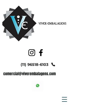
(11) 96518-6103
comercial@viverembalagens.com