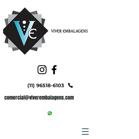
(11) 96518-6103
comercial@viverembalagens.com