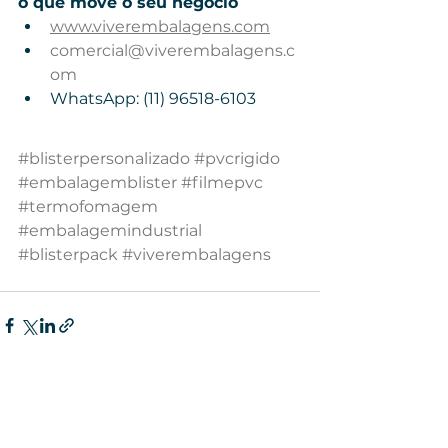
o que move o seu negócio
www.viverembalagens.com
comercial@viverembalagens.c
om
WhatsApp: (11) 96518-6103
#blisterpersonalizado
#pvcrigido
#embalagemblister
#filmepvc
#termofomagem
#embalagemindustrial
#blisterpack
#viverembalagens