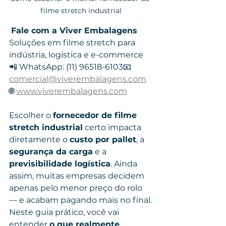
filme stretch industrial
Fale com a Viver Embalagens
Soluções em filme stretch para 
indústria, logística e e-commerce
📲 WhatsApp: (11) 96518-6103📧 
comercial@viverembalagens.com
🌐 
www.viverembalagens.com
Escolher o 
fornecedor de filme 
stretch industrial
 certo impacta 
diretamente o 
custo por pallet
, a 
segurança da carga
 e a 
previsibilidade logística
. Ainda 
assim, muitas empresas decidem 
apenas pelo menor preço do rolo 
— e acabam pagando mais no final.
Neste guia prático, você vai 
entender 
o que realmente 