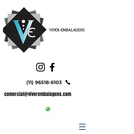
(11) 96518-6103
comercial@viverembalagens.com