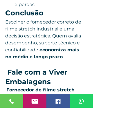
e perdas
Conclusão
Escolher o fornecedor correto de 
filme stretch industrial é uma 
decisão estratégica. Quem avalia 
desempenho, suporte técnico e 
confiabilidade 
economiza mais 
no médio e longo prazo
.
 Fale com a Viver 
Embalagens
Fornecedor de filme stretch 
industrial
🏭 Atendimento direto 
da fábrica📑 Orientação técnica 
especializada
WhatsApp:
 (11) 96518-6103 
E-
mail:
comercial@viverembalagens.