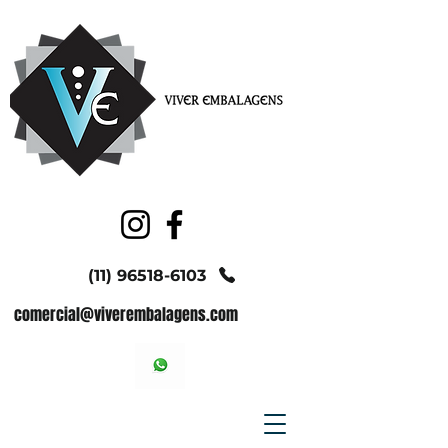
(11) 96518-6103
comercial@viverembalagens.com