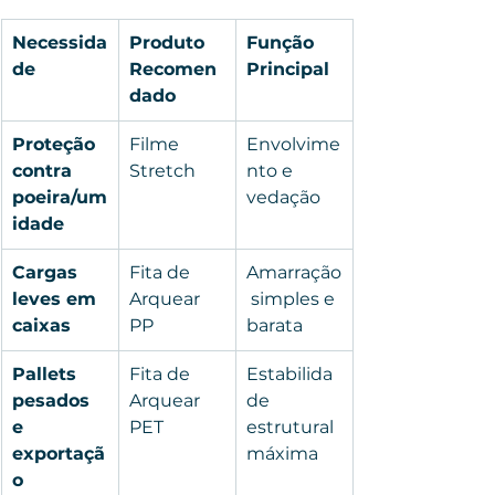
Necessida
Produto 
Função 
de
Recomen
Principal
dado
Proteção 
Filme 
Envolvime
contra 
Stretch
nto e 
poeira/um
vedação
idade
Cargas 
Fita de 
Amarração
leves em 
Arquear 
 simples e 
caixas
PP
barata
Pallets 
Fita de 
Estabilida
pesados 
Arquear 
de 
e 
PET
estrutural 
exportaçã
máxima
o