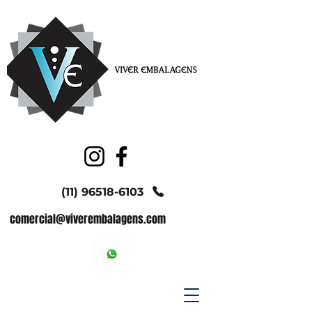
(11) 96518-6103
comercial@viverembalagens.com