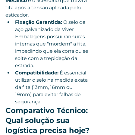
Metálico
 é o acessório que trava a 
fita após a tensão aplicada pelo 
esticador.
Fixação Garantida:
 O selo de 
aço galvanizado da Viver 
Embalagens possui ranhuras 
internas que "mordem" a fita, 
impedindo que ela corra ou se 
solte com a trepidação da 
estrada.
Compatibilidade:
 É essencial 
utilizar o selo na medida exata 
da fita (13mm, 16mm ou 
19mm) para evitar falhas de 
segurança.
Comparativo Técnico: 
Qual solução sua 
logística precisa hoje?