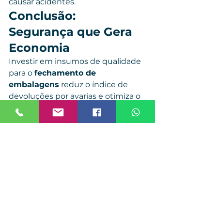
causar acidentes.
Conclusão: 
Segurança que Gera 
Economia
Investir em insumos de qualidade 
para o 
fechamento de 
embalagens
 reduz o índice de 
devoluções por avarias e otimiza o 
tempo da sua equipe de 
expedição. Se você busca um 
parceiro B2B que ofereça 
confiança e preço justo, a Viver 
Embalagens é a sua solução.
Não deixe sua carga 
desprotegida hoje.
Quer um orçamento 
personalizado para 
grandes volumes?