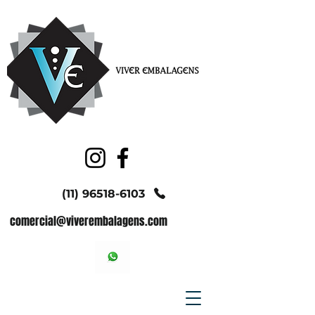
(11) 96518-6103
comercial@viverembalagens.com