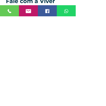
 Fale com a Viver 
Embalagens
📦 
Filme stretch com foco em 
redução de consumo por pallet
🏭 
Atendimento direto da fábrica📑 
Orientação técnica personalizada
📲 
WhatsApp:
 (11) 96518-6103📧 
E-
mail:
comercial@viverembalagens.
com
🌐 
Site:
www.viverembalagens.com
👉 Solicite uma análise técnica da 
sua operação.
Viver Embalagens 
Protegendo o 
que move o seu negócio.