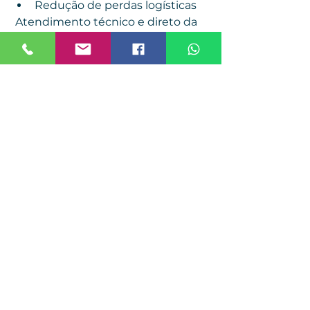
Redução de perdas logísticas
 Atendimento técnico e direto da 
fábrica.
Viver Embalagens – Protegendo 
o que move o seu negócio
 WhatsApp: (11) 96518-6103 
comercial@viverembalagens.com
www.viverembalagens.com
Conclusão
Os erros no uso do filme stretch 
não aparecem apenas como 
pequenos desperdícios. Eles se 
acumulam e impactam 
diretamente o 
custo logístico, a 
eficiência da operação e a 
segurança da carga
.
Investir na escolha correta do 