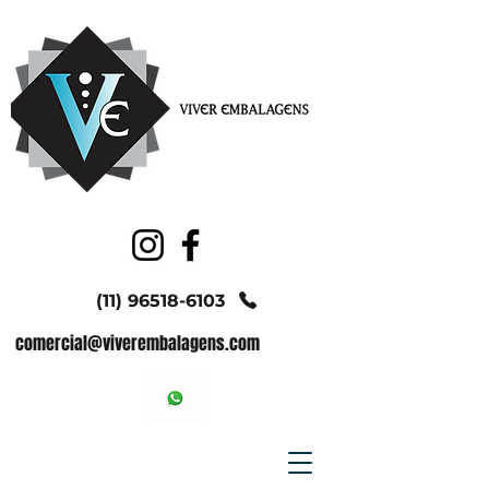
(11) 96518-6103
comercial@viverembalagens.com