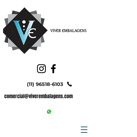
(11) 96518-6103
comercial@viverembalagens.com