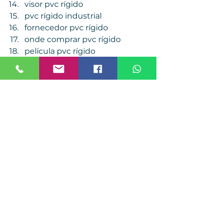
visor pvc rígido
pvc rígido industrial
fornecedor pvc rígido
onde comprar pvc rígido
película pvc rígido
pvc rígido colorido
pvc rígido cristal
pvc rígido para embalagem
pvc rígido espessura
pvc rígido transparente
pvc rígido atacado
pvc rígido para máquinas
pvc rígido termoformado
pvc rígido alta resistência
pvc rígido para cartela
pvc rígido bobina
pvc rígido fabricante
7. Contato da Viver 