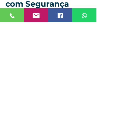
com Segurança
Se sua empresa está buscando:
Comprar filme PVC blister
Fornecedor de PVC blister 
confiável
PVC blister transparente para 
termoformagem
Cotação de PVC blister 
industrial
A Viver Embalagens atua no 
fornecimento de filme PVC blister 
com padrão técnico, estabilidade 
de qualidade e atendimento 
especializado para indústria.
Trabalhamos com fornecimento 
industrial estruturado, garantindo 
regularidade de espessura, 
qualidade visual e suporte técnico.