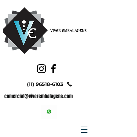
(11) 96518-6103
comercial@viverembalagens.com