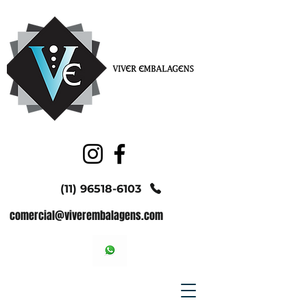
(11) 96518-6103
comercial@viverembalagens.com