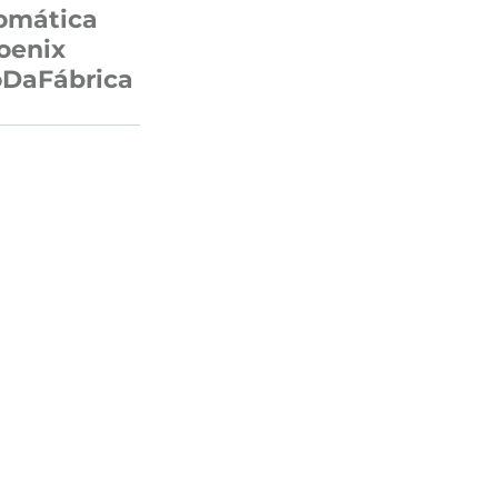
omática
oenix
oDaFábrica