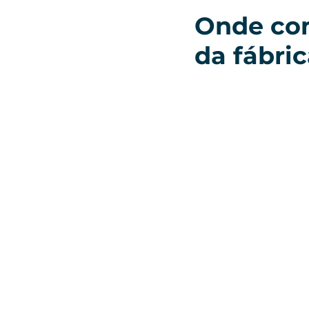
Onde com
da fábri