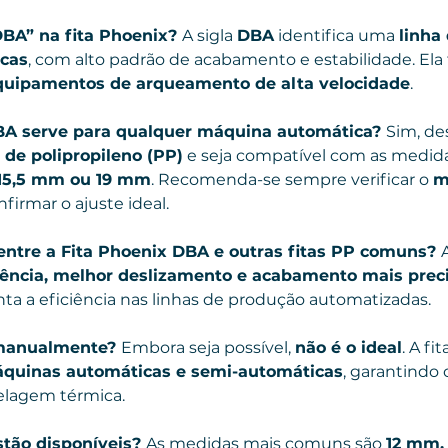
DBA” na fita Phoenix? 
A sigla 
DBA
 identifica uma 
linha 
cas
, com alto padrão de acabamento e estabilidade. Ela f
quipamentos de arqueamento de alta velocidade
.
DBA serve para qualquer máquina automática? 
Sim, de
s de polipropileno (PP)
 e seja compatível com as medida
15,5 mm ou 19 mm
. Recomenda-se sempre verificar o 
m
nfirmar o ajuste ideal.
 entre a Fita Phoenix DBA e outras fitas PP comuns? 
tência, melhor deslizamento e acabamento mais prec
ta a eficiência nas linhas de produção automatizadas.
 manualmente? 
Embora seja possível, 
não é o ideal
. A f
quinas automáticas e semi-automáticas
, garantindo
lagem térmica.
tão disponíveis? 
As medidas mais comuns são 
12 mm, 