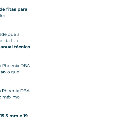
de fitas para 
oi 
sde que a 
s da fita — 
anual técnico 
A Phoenix DBA 
iso
, o que 
ita Phoenix DBA 
 o máximo 
15,5 mm e 19 