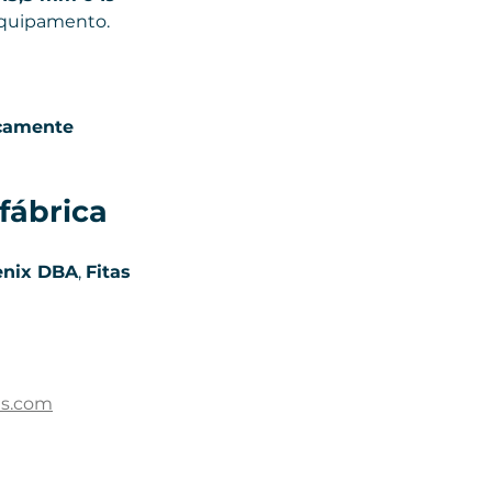
equipamento.
camente 
fábrica
enix DBA
, 
Fitas 
ns.com