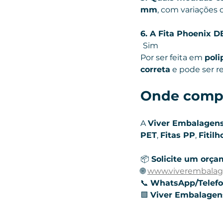
mm
, com variações
6. A Fita Phoenix D
Sim 
Por ser feita em 
poli
correta
 e pode ser r
Onde compr
A 
Viver Embalagen
PET
, 
Fitas PP
, 
Fitilh
📦 
Solicite um orça
🌐 
www.viverembala
📞 
WhatsApp/Telefo
🟩 
Viver Embalagens