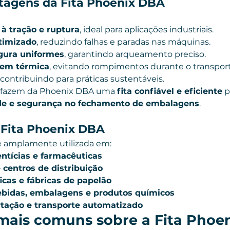
ntagens da Fita Phoenix DBA
 à tração e ruptura
, ideal para aplicações industriais.
timizado
, reduzindo falhas e paradas nas máquinas.
gura uniformes
, garantindo arqueamento preciso.
gem térmica
, evitando rompimentos durante o transport
, contribuindo para práticas sustentáveis.
as fazem da Phoenix DBA uma 
fita confiável e eficiente
 
de e segurança no fechamento de embalagens
.
 Fita Phoenix DBA
é amplamente utilizada em:
entícias e farmacêuticas
e centros de distribuição
icas e fábricas de papelão
bebidas, embalagens e produtos químicos
rtação e transporte automatizado
mais comuns sobre a Fita Phoe