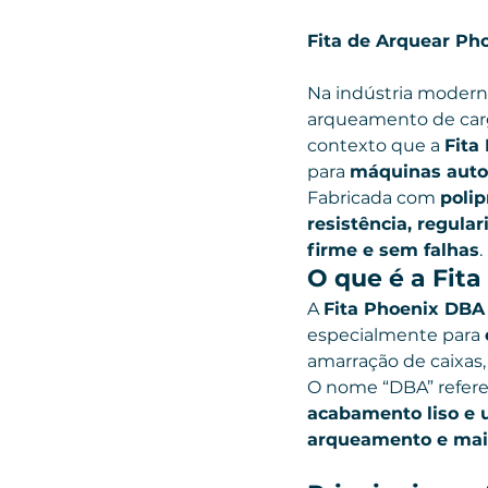
Fita de Arquear Ph
Na indústria modern
arqueamento de carg
contexto que a 
Fita
para 
máquinas auto
Fabricada com 
polip
resistência, regula
firme e sem falhas
.
O que é a Fit
A 
Fita Phoenix DBA
especialmente para 
amarração de caixas, 
O nome “DBA” refere
acabamento liso e 
arqueamento e mai