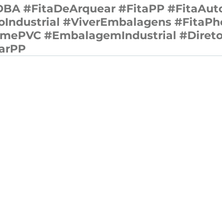
DBA
#FitaDeArquear
#FitaPP
#FitaAut
Industrial
#ViverEmbalagens
#FitaPh
lmePVC
#EmbalagemIndustrial
#Diret
arPP