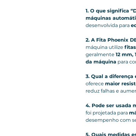
1. O que significa “
máquinas automáti
desenvolvida para 
e
2. A Fita Phoenix 
máquina utilize 
fita
geralmente 
12 mm, 
da máquina
 para co
3. Qual a diferença
oferece 
maior resis
reduz falhas e aumen
4. Pode ser usada
foi projetada para 
má
desempenho com se
5. Quais medidas es