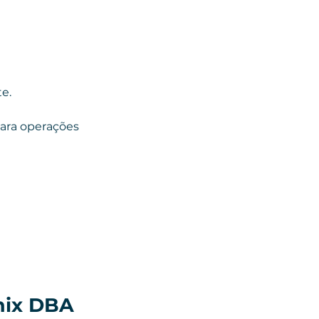
e.
para operações 
nix DBA