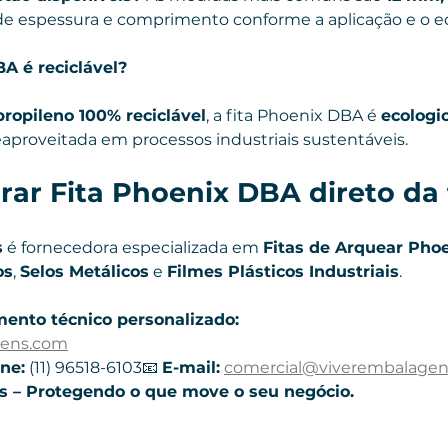
 de espessura e comprimento conforme a aplicação e o 
BA é reciclável?
propileno 100% reciclável
, a fita Phoenix DBA é 
ecologi
eaproveitada em processos industriais sustentáveis.
ar Fita Phoenix DBA direto da 
s
 é fornecedora especializada em 
Fitas de Arquear Pho
os
, 
Selos Metálicos
 e 
Filmes Plásticos Industriais
.
mento técnico personalizado:
gens.com
ne:
 (11) 96518-6103📧 
E-mail:
comercial@viverembalage
 – Protegendo o que move o seu negócio.