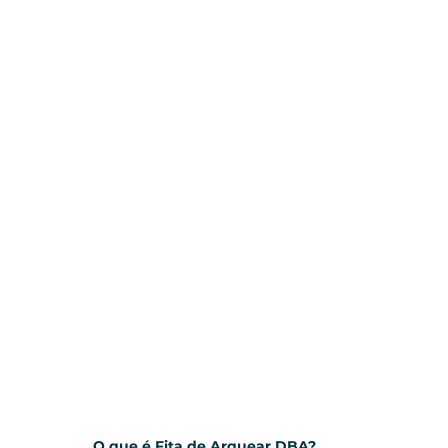
O que é Fita de Arquear DBA?