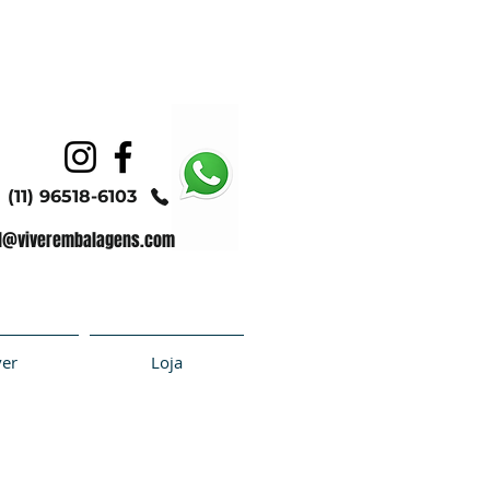
(11) 96518-6103
l@viverembalagens.com
ver
Loja