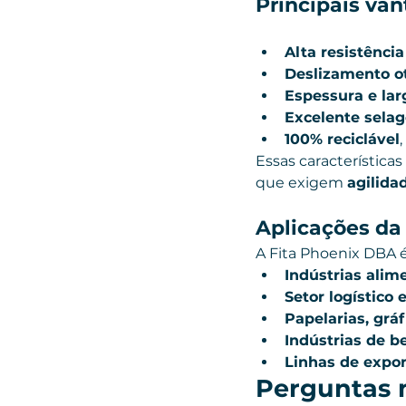
Principais va
Alta resistência
Deslizamento o
Espessura e lar
Excelente sela
100% reciclável
Essas característic
que exigem 
agilida
Aplicações da
A Fita Phoenix DBA 
Indústrias alim
Setor logístico 
Papelarias, gráf
Indústrias de 
Linhas de expo
Perguntas 