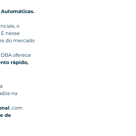
 Automáticas.
nciais, o 
 É nesse 
es do mercado 
x DBA oferece 
to rápido, 
a 
zados na 
onal
, com 
e de 