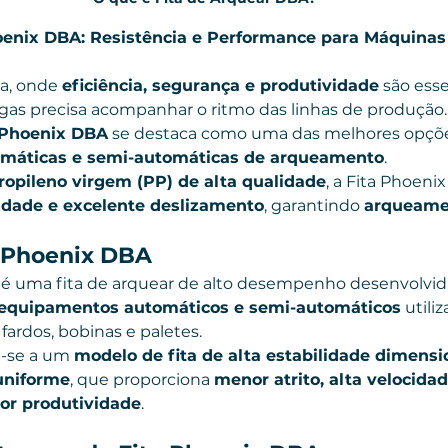
oenix DBA: Resistência e Performance para Máquinas
a, onde 
eficiência, segurança e produtividade
 são esse
as precisa acompanhar o ritmo das linhas de produção.
 Phoenix DBA
 se destaca como uma das melhores opçõ
máticas e semi-automáticas de arqueamento
.
ropileno virgem (PP) de alta qualidade
, a Fita Phoeni
ridade e excelente deslizamento
, garantindo 
arqueamen
a Phoenix DBA
 é uma fita de arquear de alto desempenho desenvolvid
equipamentos automáticos e semi-automáticos
 utili
fardos, bobinas e paletes.
-se a um 
modelo de fita de alta estabilidade dimensi
uniforme
, que proporciona 
menor atrito, alta velocidad
or produtividade
.