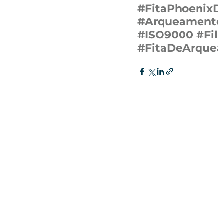
#FitaPhoenix
#Arqueamento
#ISO9000
#Fi
#FitaDeArque