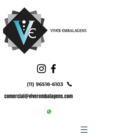
(11) 96518-6103
comercial@viverembalagens.com