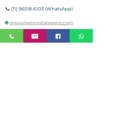
📞 (11) 96518-6103 (WhatsApp)
🌐 
www.viverembalagens.com
Hashtags SEO
#filmeStretch
#paletização
#logísticaindustrial
#filmeStretchManual
#filmeStretchAutomático
#embalagensindustriais
#micragemfilmeStretch
#filmeStretchResistente
#viverembalagens
#protejaSuasCargas