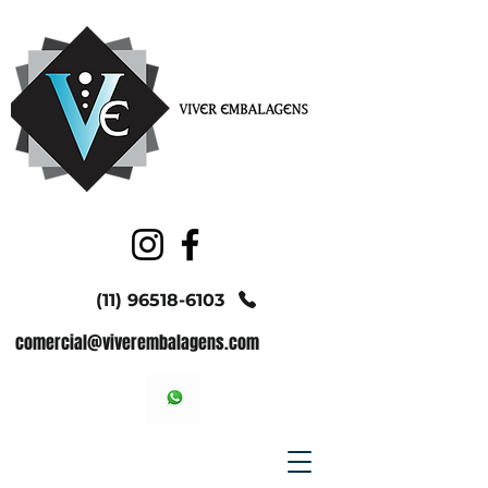
(11) 96518-6103
comercial@viverembalagens.com