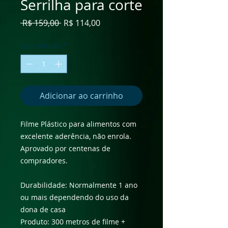
Serrilha para corte
Preço
Preço
 R$ 159,00 
R$ 114,00
normal
promocional
Quantidade
*
Adicionar ao carrinho
Filme Plástico para alimentos com
excelente aderência, não enrola.
Aprovado por centenas de
compradores.
Durabilidade: Normalmente 1 ano
ou mais dependendo do uso da
dona de casa
Produto: 300 metros de filme +