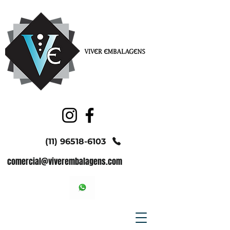
(11) 96518-6103
comercial@viverembalagens.com