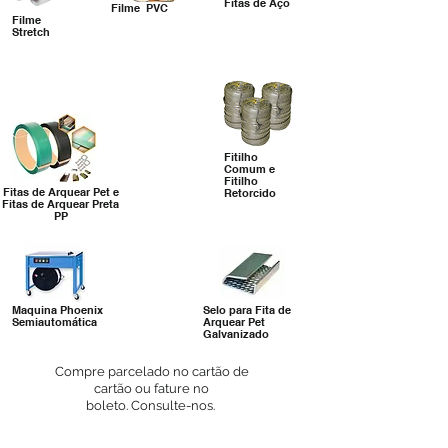
Fitas de Aço
Filme PVC
Filme
Stretch
Fitilho
Comum e
Fitilho
Fitas de Arquear Pet e
Retorcido
Fitas de Arquear Preta
PP
Maquina Phoenix
Selo para Fita de
Semiautomática
Arquear Pet
Galvanizado
Compre parcelado no cartão de
c
artão ou fat
ure no
boleto.
Consulte-nos.