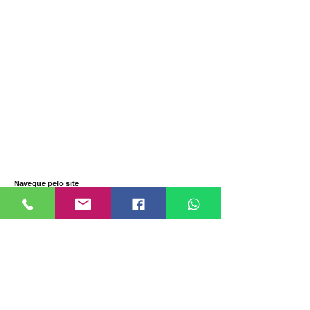
Navegue pelo site
Página inicial
Sobre nós
Produtos
Fale conosco
Blog
Produtos
Aparelho esticador de Fita de Arquear